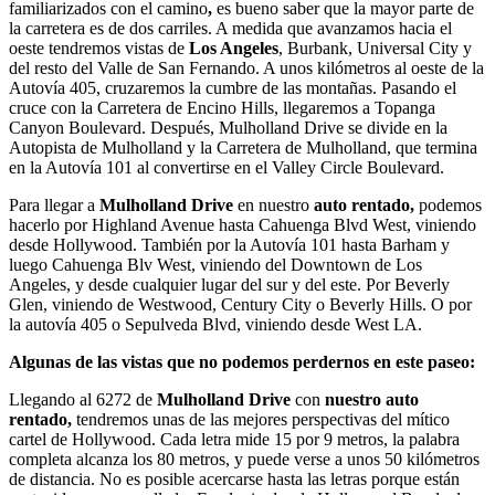
familiarizados con el camino
,
es bueno saber que la mayor parte de
la carretera es de dos carriles. A medida que avanzamos hacia el
oeste tendremos vistas de
Los Angeles
, Burbank, Universal City y
del resto del Valle de San Fernando. A unos kilómetros al oeste de la
Autovía 405, cruzaremos la cumbre de las montañas. Pasando el
cruce con la Carretera de Encino Hills, llegaremos a Topanga
Canyon Boulevard. Después, Mulholland Drive se divide en la
Autopista de Mulholland y la Carretera de Mulholland, que termina
en la Autovía 101 al convertirse en el Valley Circle Boulevard.
Para llegar a
Mulholland Drive
en nuestro
auto rentado,
podemos
hacerlo por Highland Avenue hasta Cahuenga Blvd West, viniendo
desde Hollywood. También por la Autovía 101 hasta Barham y
luego Cahuenga Blv West, viniendo del Downtown de Los
Angeles, y desde cualquier lugar del sur y del este. Por Beverly
Glen, viniendo de Westwood, Century City o Beverly Hills. O por
la autovía 405 o Sepulveda Blvd, viniendo desde West LA.
Algunas de las vistas que no podemos perdernos en este paseo:
Llegando al 6272 de
Mulholland Drive
con
nuestro auto
rentado,
tendremos unas de las mejores perspectivas del mítico
cartel de Hollywood. Cada letra mide 15 por 9 metros, la palabra
completa alcanza los 80 metros, y puede verse a unos 50 kilómetros
de distancia. No es posible acercarse hasta las letras porque están