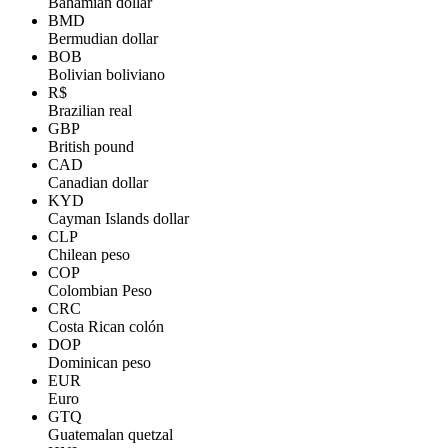
Bahamian dollar
BMD
Bermudian dollar
BOB
Bolivian boliviano
R$
Brazilian real
GBP
British pound
CAD
Canadian dollar
KYD
Cayman Islands dollar
CLP
Chilean peso
COP
Colombian Peso
CRC
Costa Rican colón
DOP
Dominican peso
EUR
Euro
GTQ
Guatemalan quetzal