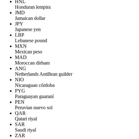
HNL
Honduran lempira
JMD
Jamaican dollar
JPY
Japanese yen
LBP
Lebanese pound
MXN
Mexican peso
MAD
Moroccan dirham
ANG
Netherlands Antillean guilder
NIO
Nicaraguan córdoba
PYG
Paraguayan guaraní
PEN
Peruvian nuevo sol
QAR
Qatari riyal
SAR
Saudi riyal
ZAR