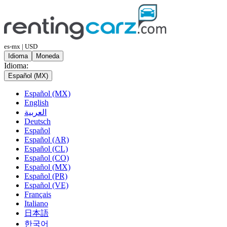
es-mx | USD
Idioma
Moneda
Idioma:
Español (MX)
Español (MX)
English
العربية
Deutsch
Español
Español (AR)
Español (CL)
Español (CO)
Español (MX)
Español (PR)
Español (VE)
Français
Italiano
日本語
한국어