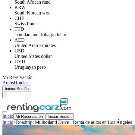
South African rand
KRW
South Korean won
CHF
Swiss franc
TTD
Trinidad and Tobago dollar
AED
United Arab Emirates
USD
United States dollar
UYU
Uruguayan peso
Mi Reservación
Autos
Hoteles
Iniciar Sesión
Inicio
Mi Reservación
Iniciar Sesión
Inicio
>
Roadtrip: Mulholland Drive - Renta de autos en Los Ángeles