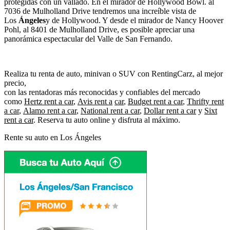
protegidas con un vallado. En el mirador de Hollywood Bowl. al
7036 de Mulholland Drive tendremos una increíble vista de
Los
Ángeles
y de Hollywood. Y desde el mirador de Nancy Hoover
Pohl, al 8401 de Mulholland Drive, es posible apreciar una
panorámica espectacular del Valle de San Fernando.
Realiza tu renta de auto, minivan o SUV con RentingCarz, al mejor
precio,
con las rentadoras más reconocidas y confiables del mercado
como
Hertz rent a car
,
Avis rent a
car
,
Budget rent a car
,
Thrifty rent
a car
,
Alamo rent a car
,
National rent a car
,
Dollar rent a car
y
Sixt
rent a car
. Reserva tu auto online y disfruta al máximo.
Rente su auto en Los Ángeles