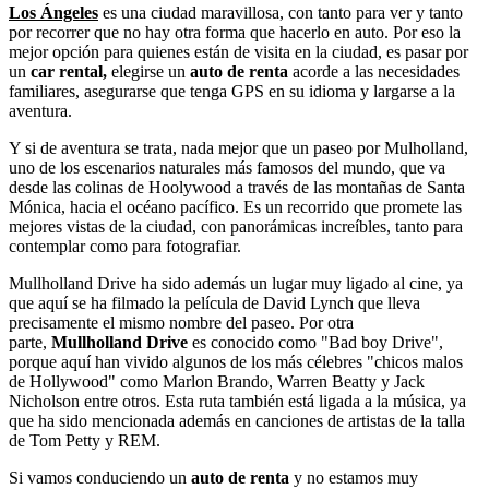
Los
Ángeles
es una ciudad maravillosa, con tanto para ver y tanto
por recorrer que no hay otra forma que hacerlo en auto. Por eso la
mejor opción para quienes están de visita en la ciudad, es pasar por
un
car rental,
elegirse un
auto de renta
acorde a las necesidades
familiares, asegurarse que tenga GPS en su idioma y largarse a la
aventura.
Y si de aventura se trata, nada mejor que un paseo por Mulholland,
uno de los escenarios naturales más famosos del mundo, que va
desde las colinas de Hoolywood a través de las montañas de Santa
Mónica, hacia el océano pacífico. Es un recorrido que promete las
mejores vistas de la ciudad, con panorámicas increíbles, tanto para
contemplar como para fotografiar.
Mullholland Drive ha sido además un lugar muy ligado al cine, ya
que aquí se ha filmado la película de David Lynch que lleva
precisamente el mismo nombre del paseo. Por otra
parte,
Mullholland Drive
es conocido como "Bad boy Drive",
porque aquí han vivido algunos de los más célebres "chicos malos
de Hollywood" como Marlon Brando, Warren Beatty y Jack
Nicholson entre otros. Esta ruta también está ligada a la música, ya
que ha sido mencionada además en canciones de artistas de la talla
de Tom Petty y REM.
Si vamos conduciendo un
auto de renta
y no estamos muy