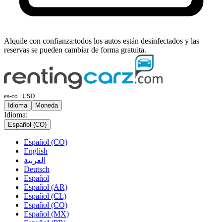
Alquile con confianza:
todos los autos están desinfectados y las
reservas se pueden cambiar de forma gratuita.
es-co | USD
Idioma
Moneda
Idioma:
Español (CO)
Español (CO)
English
العربية
Deutsch
Español
Español (AR)
Español (CL)
Español (CO)
Español (MX)