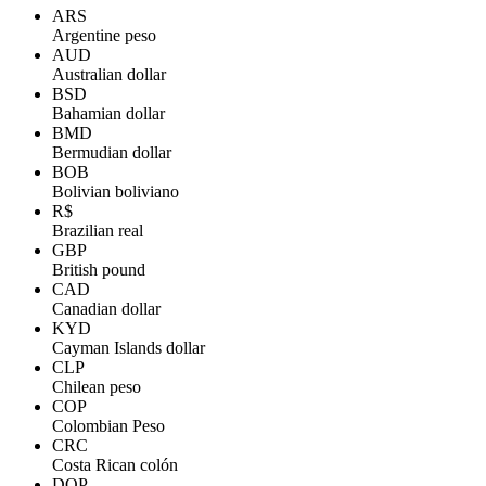
ARS
Argentine peso
AUD
Australian dollar
BSD
Bahamian dollar
BMD
Bermudian dollar
BOB
Bolivian boliviano
R$
Brazilian real
GBP
British pound
CAD
Canadian dollar
KYD
Cayman Islands dollar
CLP
Chilean peso
COP
Colombian Peso
CRC
Costa Rican colón
DOP