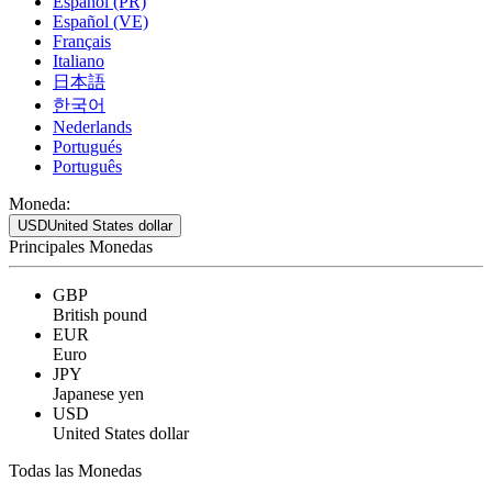
Español (PR)
Español (VE)
Français
Italiano
日本語
한국어
Nederlands
Portugués
Português
Moneda:
USD
United States dollar
Principales Monedas
GBP
British pound
EUR
Euro
JPY
Japanese yen
USD
United States dollar
Todas las Monedas