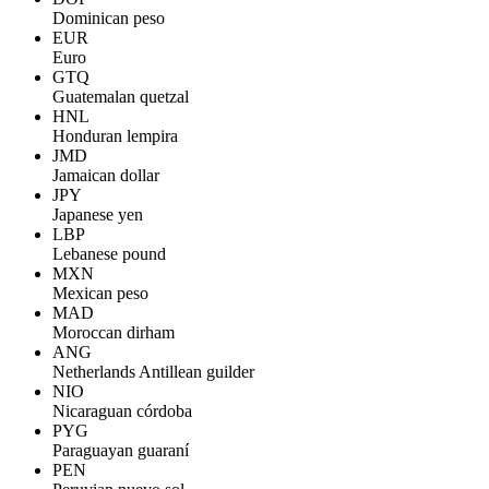
Dominican peso
EUR
Euro
GTQ
Guatemalan quetzal
HNL
Honduran lempira
JMD
Jamaican dollar
JPY
Japanese yen
LBP
Lebanese pound
MXN
Mexican peso
MAD
Moroccan dirham
ANG
Netherlands Antillean guilder
NIO
Nicaraguan córdoba
PYG
Paraguayan guaraní
PEN