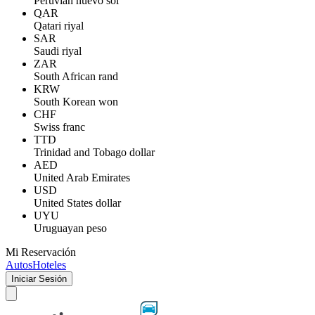
Peruvian nuevo sol
QAR
Qatari riyal
SAR
Saudi riyal
ZAR
South African rand
KRW
South Korean won
CHF
Swiss franc
TTD
Trinidad and Tobago dollar
AED
United Arab Emirates
USD
United States dollar
UYU
Uruguayan peso
Mi Reservación
Autos
Hoteles
Iniciar Sesión