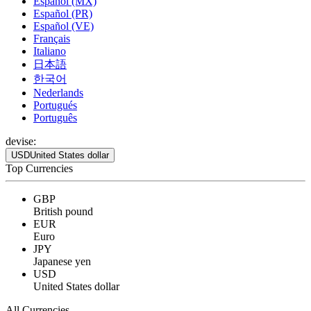
Español (MX)
Español (PR)
Español (VE)
Français
Italiano
日本語
한국어
Nederlands
Portugués
Português
devise:
USD
United States dollar
Top Currencies
GBP
British pound
EUR
Euro
JPY
Japanese yen
USD
United States dollar
All Currencies