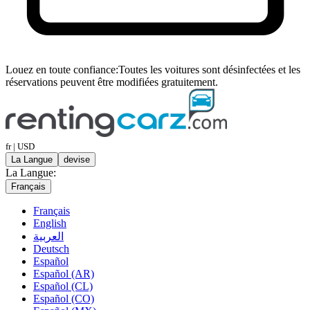
Louez en toute confiance:
Toutes les voitures sont désinfectées et les
réservations peuvent être modifiées gratuitement.
fr | USD
La Langue
devise
La Langue:
Français
Français
English
العربية
Deutsch
Español
Español (AR)
Español (CL)
Español (CO)