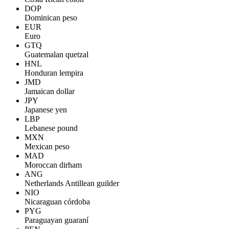
DOP
Dominican peso
EUR
Euro
GTQ
Guatemalan quetzal
HNL
Honduran lempira
JMD
Jamaican dollar
JPY
Japanese yen
LBP
Lebanese pound
MXN
Mexican peso
MAD
Moroccan dirham
ANG
Netherlands Antillean guilder
NIO
Nicaraguan córdoba
PYG
Paraguayan guaraní