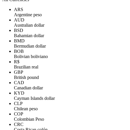
ARS
Argentine peso
AUD
Australian dollar
BSD
Bahamian dollar
BMD
Bermudian dollar
BOB
Bolivian boliviano
R$
Brazilian real
GBP
British pound
CAD
Canadian dollar
KYD
Cayman Islands dollar
CLP
Chilean peso
COP
Colombian Peso
CRC
Costa Rican colón