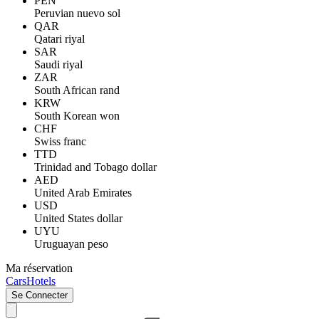
PEN
Peruvian nuevo sol
QAR
Qatari riyal
SAR
Saudi riyal
ZAR
South African rand
KRW
South Korean won
CHF
Swiss franc
TTD
Trinidad and Tobago dollar
AED
United Arab Emirates
USD
United States dollar
UYU
Uruguayan peso
Ma réservation
Cars
Hotels
Se Connecter