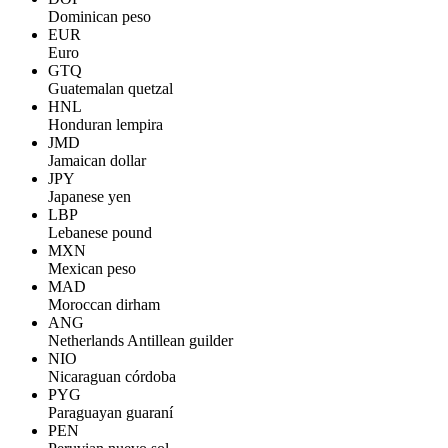
Dominican peso
EUR
Euro
GTQ
Guatemalan quetzal
HNL
Honduran lempira
JMD
Jamaican dollar
JPY
Japanese yen
LBP
Lebanese pound
MXN
Mexican peso
MAD
Moroccan dirham
ANG
Netherlands Antillean guilder
NIO
Nicaraguan córdoba
PYG
Paraguayan guaraní
PEN