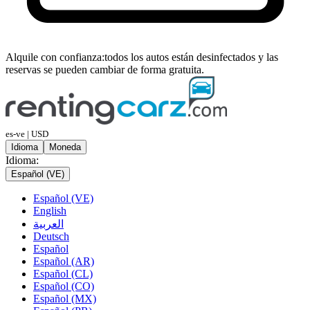
Alquile con confianza:
todos los autos están desinfectados y las
reservas se pueden cambiar de forma gratuita.
es-ve | USD
Idioma
Moneda
Idioma:
Español (VE)
Español (VE)
English
العربية
Deutsch
Español
Español (AR)
Español (CL)
Español (CO)
Español (MX)