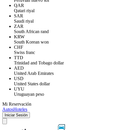
Peruvian nuevo sol
QAR
Qatari riyal
SAR
Saudi riyal
ZAR
South African rand
KRW
South Korean won
CHF
Swiss franc
TTD
Trinidad and Tobago dollar
AED
United Arab Emirates
USD
United States dollar
UYU
Uruguayan peso
Mi Reservación
Autos
Hoteles
Iniciar Sesión