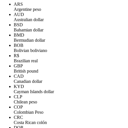
ARS
Argentine peso
AUD
Australian dollar
BSD
Bahamian dollar
BMD
Bermudian dollar
BOB
Bolivian boliviano
R$
Brazilian real
GBP
British pound
CAD
Canadian dollar
KYD
Cayman Islands dollar
CLP
Chilean peso
COP
Colombian Peso
CRC
Costa Rican colón
DOP