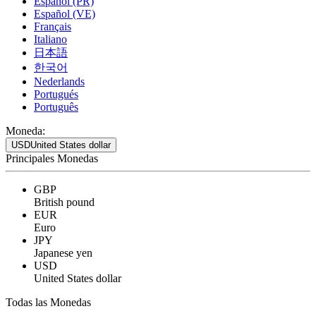
Español (PR)
Español (VE)
Français
Italiano
日本語
한국어
Nederlands
Portugués
Português
Moneda:
USD
United States dollar
Principales Monedas
GBP
British pound
EUR
Euro
JPY
Japanese yen
USD
United States dollar
Todas las Monedas