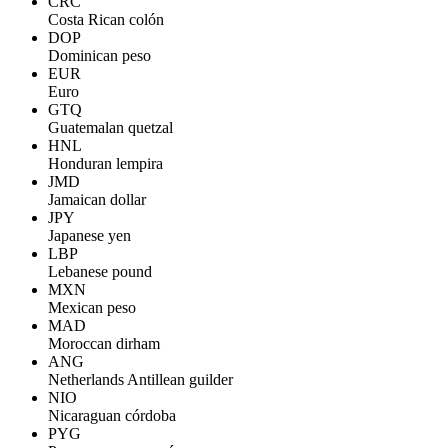
CRC
Costa Rican colón
DOP
Dominican peso
EUR
Euro
GTQ
Guatemalan quetzal
HNL
Honduran lempira
JMD
Jamaican dollar
JPY
Japanese yen
LBP
Lebanese pound
MXN
Mexican peso
MAD
Moroccan dirham
ANG
Netherlands Antillean guilder
NIO
Nicaraguan córdoba
PYG