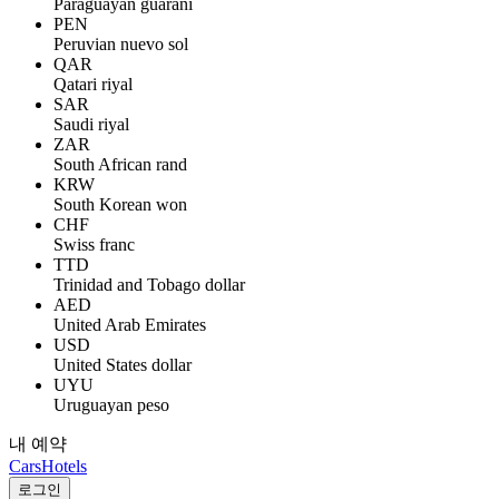
Paraguayan guaraní
PEN
Peruvian nuevo sol
QAR
Qatari riyal
SAR
Saudi riyal
ZAR
South African rand
KRW
South Korean won
CHF
Swiss franc
TTD
Trinidad and Tobago dollar
AED
United Arab Emirates
USD
United States dollar
UYU
Uruguayan peso
내 예약
Cars
Hotels
로그인