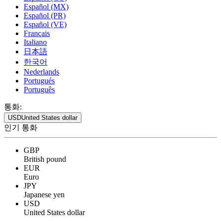
Español (MX)
Español (PR)
Español (VE)
Français
Italiano
日本語
한국어
Nederlands
Portugués
Português
통화:
USD
United States dollar
인기 통화
GBP
British pound
EUR
Euro
JPY
Japanese yen
USD
United States dollar