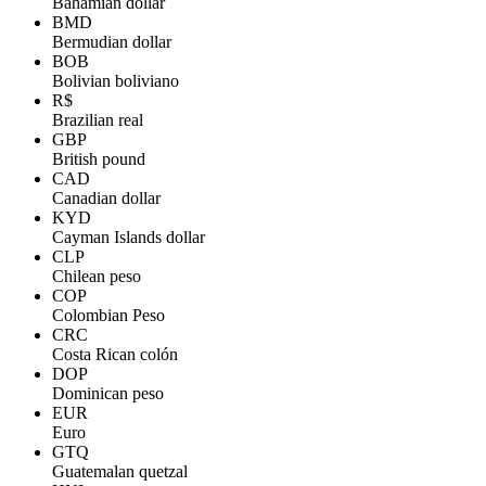
Bahamian dollar
BMD
Bermudian dollar
BOB
Bolivian boliviano
R$
Brazilian real
GBP
British pound
CAD
Canadian dollar
KYD
Cayman Islands dollar
CLP
Chilean peso
COP
Colombian Peso
CRC
Costa Rican colón
DOP
Dominican peso
EUR
Euro
GTQ
Guatemalan quetzal