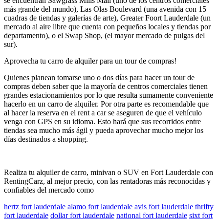
se encuentran Sawgrass Mills Mall (uno de los centros comerciales
más grande del mundo), Las Olas Boulevard (una avenida con 15
cuadras de tiendas y galerías de arte), Greater Foort Lauderdale (un
mercado al aire libre que cuenta con pequeños locales y tiendas por
departamento), o el Swap Shop, (el mayor mercado de pulgas del
sur).
Aprovecha tu carro de alquiler para un tour de compras!
Quienes planean tomarse uno o dos días para hacer un tour de
compras deben saber que la mayoría de centros comerciales tienen
grandes estacionamientos por lo que resulta sumamente conveniente
hacerlo en un carro de alquiler. Por otra parte es recomendable que
al hacer la reserva en el rent a car se aseguren de que el vehículo
venga con GPS en su idioma. Esto hará que sus recorridos entre
tiendas sea mucho más ágil y pueda aprovechar mucho mejor los
días destinados a shopping.
Realiza tu alquiler de carro, minivan o SUV en Fort Lauderdale con
RentingCarz, al mejor precio, con las rentadoras más reconocidas y
confiables del mercado como
hertz fort lauderdale
alamo fort lauderdale
avis fort lauderdale
thrifty
fort lauderdale
dollar fort lauderdale
national fort lauderdale
sixt fort