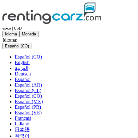
es-co | USD
Idioma
Moneda
Idioma:
Español (CO)
Español (CO)
English
العربية
Deutsch
Español
Español (AR)
Español (CL)
Español (CO)
Español (MX)
Español (PR)
Español (VE)
Français
Italiano
日本語
한국어