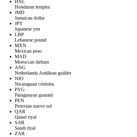
HNL
Honduran lempira
JMD
Jamaican dollar
JPY
Japanese yen
LBP
Lebanese pound
MXN
Mexican peso
MAD
Moroccan dirham
ANG
Netherlands Antillean guilder
NIO
Nicaraguan córdoba
PYG
Paraguayan guaraní
PEN
Peruvian nuevo sol
QAR
Qatari riyal
SAR
Saudi riyal
ZAR