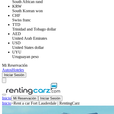
South African rand
KRW
South Korean won
CHF
Swiss franc
TTD
Trinidad and Tobago dollar
AED
United Arab Emirates
USD
United States dollar
UYU
Uruguayan peso
Mi Reservación
Autos
Hoteles
Iniciar Sesión
Inicio
Mi Reservación
Iniciar Sesión
Inicio
>
Rent a car Fort Lauderdale | RentingCarz