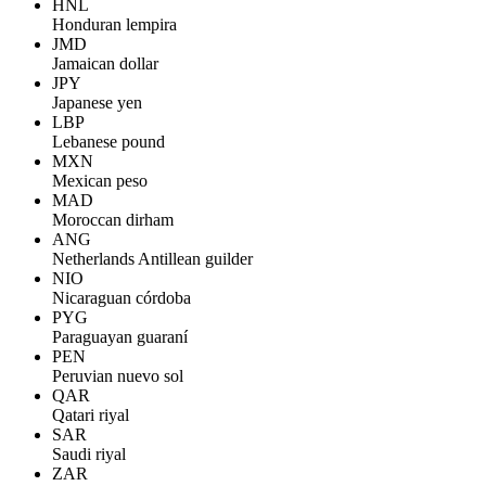
HNL
Honduran lempira
JMD
Jamaican dollar
JPY
Japanese yen
LBP
Lebanese pound
MXN
Mexican peso
MAD
Moroccan dirham
ANG
Netherlands Antillean guilder
NIO
Nicaraguan córdoba
PYG
Paraguayan guaraní
PEN
Peruvian nuevo sol
QAR
Qatari riyal
SAR
Saudi riyal
ZAR