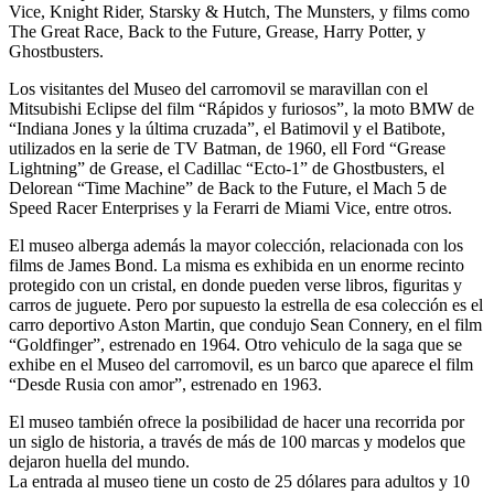
Vice, Knight Rider, Starsky & Hutch, The Munsters, y films como
The Great Race, Back to the Future, Grease, Harry Potter, y
Ghostbusters.
Los visitantes del Museo del carromovil se maravillan con el
Mitsubishi Eclipse del film “Rápidos y furiosos”, la moto BMW de
“Indiana Jones y la última cruzada”, el Batimovil y el Batibote,
utilizados en la serie de TV Batman, de 1960, ell Ford “Grease
Lightning” de Grease, el Cadillac “Ecto-1” de Ghostbusters, el
Delorean “Time Machine” de Back to the Future, el Mach 5 de
Speed Racer Enterprises y la Ferarri de Miami Vice, entre otros.
El museo alberga además la mayor colección, relacionada con los
films de James Bond. La misma es exhibida en un enorme recinto
protegido con un cristal, en donde pueden verse libros, figuritas y
carros de juguete. Pero por supuesto la estrella de esa colección es el
carro deportivo Aston Martin, que condujo Sean Connery, en el film
“Goldfinger”, estrenado en 1964. Otro vehiculo de la saga que se
exhibe en el Museo del carromovil, es un barco que aparece el film
“Desde Rusia con amor”, estrenado en 1963.
El museo también ofrece la posibilidad de hacer una recorrida por
un siglo de historia, a través de más de 100 marcas y modelos que
dejaron huella del mundo.
La entrada al museo tiene un costo de 25 dólares para adultos y 10