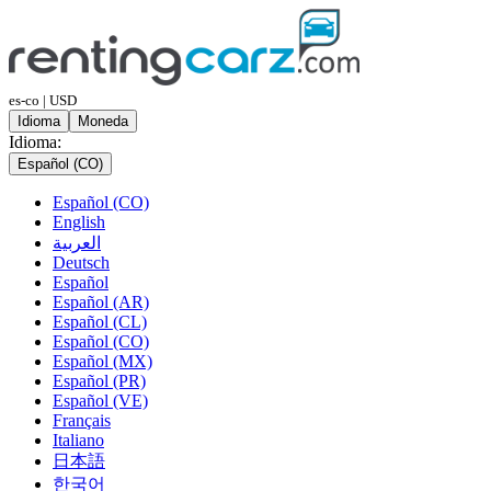
es-co | USD
Idioma
Moneda
Idioma:
Español (CO)
Español (CO)
English
العربية
Deutsch
Español
Español (AR)
Español (CL)
Español (CO)
Español (MX)
Español (PR)
Español (VE)
Français
Italiano
日本語
한국어