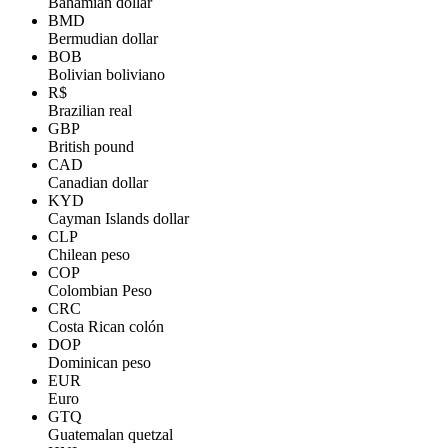
Bahamian dollar
BMD
Bermudian dollar
BOB
Bolivian boliviano
R$
Brazilian real
GBP
British pound
CAD
Canadian dollar
KYD
Cayman Islands dollar
CLP
Chilean peso
COP
Colombian Peso
CRC
Costa Rican colón
DOP
Dominican peso
EUR
Euro
GTQ
Guatemalan quetzal