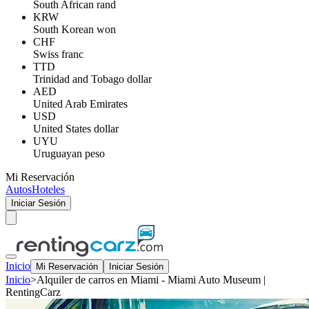
South African rand
KRW
South Korean won
CHF
Swiss franc
TTD
Trinidad and Tobago dollar
AED
United Arab Emirates
USD
United States dollar
UYU
Uruguayan peso
Mi Reservación
Autos
Hoteles
Iniciar Sesión
Inicio
Mi Reservación
Iniciar Sesión
Inicio
>
Alquiler de carros en Miami - Miami Auto Museum |
RentingCarz