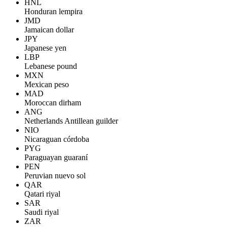
HNL
Honduran lempira
JMD
Jamaican dollar
JPY
Japanese yen
LBP
Lebanese pound
MXN
Mexican peso
MAD
Moroccan dirham
ANG
Netherlands Antillean guilder
NIO
Nicaraguan córdoba
PYG
Paraguayan guaraní
PEN
Peruvian nuevo sol
QAR
Qatari riyal
SAR
Saudi riyal
ZAR