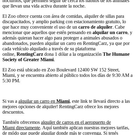
nocturnos, que permiten seguir de cerca los hábitos de los animales
que llevan una vida activa durante la noche.
El Zoo ofrece cuenta con área de comidas, alquiler de sillas para
discapacitados, y amplio parking con estacionamiento gratuito, lo
que hace muy conveniente el uso de un
carro de alquiler
. Cabe
mencionar que aquellos que estén pensando en
alquilar un carro
, y
además quieran hacer algo para proteger a animales abusados o
abandonados, pueden alquilar un carro en RentingCarz, ya que por
cada vehículo alquilado a través de su plataforma
online,
RentingCarz
dona 1 dólar a la organización
The Humane
Society of Greater Miami
.
El Zoo está ubicado en Zoo Boulevard 12400 SW 152 Street,
Miami, y se encuentra abierto al público todos los días de 9:30 AM a
5:30 PM.
Si vas a
alquilar un carro en
Miami
, este link te llevará directo a las
mejores opciones de alquiler! RentingCarz ofrece los mejores
descuentos.
También ofrecemos
alquiler de carros en el aeropuerto de
Miami directamente
. Aquí también aplican nuestras mejores tarifas,
de módo que puede alquilar donde más te convenga. Si tenés