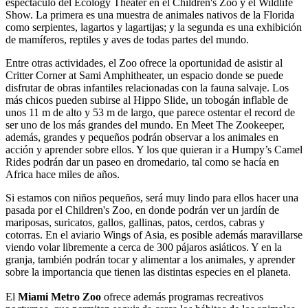
espectáculo del Ecology Theater en el Children's Zoo y el Wildlife
Show. La primera es una muestra de animales nativos de la Florida
como serpientes, lagartos y lagartijas; y la segunda es una exhibición
de mamíferos, reptiles y aves de todas partes del mundo.
Entre otras actividades, el Zoo ofrece la oportunidad de asistir al
Critter Corner at Sami Amphitheater, un espacio donde se puede
disfrutar de obras infantiles relacionadas con la fauna salvaje. Los
más chicos pueden subirse al Hippo Slide, un tobogán inflable de
unos 11 m de alto y 53 m de largo, que parece ostentar el record de
ser uno de los más grandes del mundo. En Meet The Zookeeper,
además, grandes y pequeños podrán observar a los animales en
acción y aprender sobre ellos. Y los que quieran ir a Humpy’s Camel
Rides podrán dar un paseo en dromedario, tal como se hacía en
Africa hace miles de años.
Si estamos con niños pequeños, será muy lindo para ellos hacer una
pasada por el Children's Zoo, en donde podrán ver un jardín de
mariposas, suricatos, gallos, gallinas, patos, cerdos, cabras y
cotorras. En el aviario Wings of Asia, es posible además maravillarse
viendo volar libremente a cerca de 300 pájaros asiáticos. Y en la
granja, también podrán tocar y alimentar a los animales, y aprender
sobre la importancia que tienen las distintas especies en el planeta.
El
Miami Metro Zoo
ofrece además programas recreativos