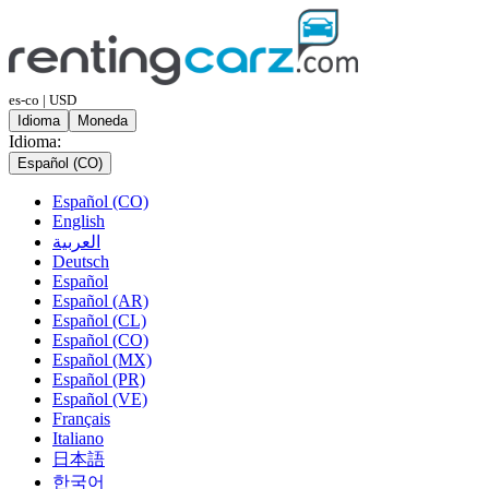
es-co | USD
Idioma
Moneda
Idioma:
Español (CO)
Español (CO)
English
العربية
Deutsch
Español
Español (AR)
Español (CL)
Español (CO)
Español (MX)
Español (PR)
Español (VE)
Français
Italiano
日本語
한국어