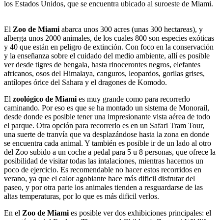
los Estados Unidos, que se encuentra ubicado al suroeste de Miami.
El
Zoo de Miami
abarca unos 300 acres (unas 300 hectareas), y
alberga unos 2000 animales, de los cuales 800 son especies exóticas
y 40 que están en peligro de extinción. Con foco en la conservación
y la enseñanza sobre el cuidado del medio ambiente, allí es posible
ver desde tigres de bengala, hasta rinocerontes negros, elefantes
africanos, osos del Himalaya, canguros, leopardos, gorilas grises,
antílopes órice del Sahara y el dragones de Komodo.
El
zoológico de Miami
es muy grande como para recorrerlo
caminando. Por eso es que se ha montado un sistema de Monorail,
desde donde es posible tener una impresionante vista aérea de todo
el parque. Otra opción para recorrerlo es en un Safari Tram Tour,
una suerte de tranvía que va desplazándose hasta la zona en donde
se encuentra cada animal. Y también es posible ir de un lado al otro
del Zoo subido a un coche a pedal para 5 u 8 personas, que ofrece la
posibilidad de visitar todas las intalaciones, mientras hacemos un
poco de ejercicio. Es recomendable no hacer estos recorridos en
verano, ya que el calor agobiante hace más dificil disfrutar del
paseo, y por otra parte los animales tienden a resguardarse de las
altas temperaturas, por lo que es más dificil verlos.
En el
Zoo de Miami
es posible ver dos exhibiciones principales: el