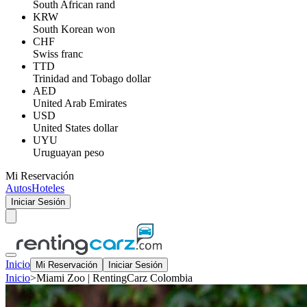
South African rand
KRW
South Korean won
CHF
Swiss franc
TTD
Trinidad and Tobago dollar
AED
United Arab Emirates
USD
United States dollar
UYU
Uruguayan peso
Mi Reservación
Autos
Hoteles
Iniciar Sesión
Inicio
Mi Reservación
Iniciar Sesión
Inicio
>
Miami Zoo | RentingCarz Colombia