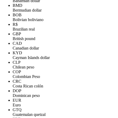
Bahamian dollar
BMD
Bermudian dollar
BOB
Bolivian boliviano
R$
Brazilian real
GBP
British pound
CAD
Canadian dollar
KYD
Cayman Islands dollar
CLP
Chilean peso
COP
Colombian Peso
CRC
Costa Rican colón
DOP
Dominican peso
EUR
Euro
GTQ
Guatemalan quetzal