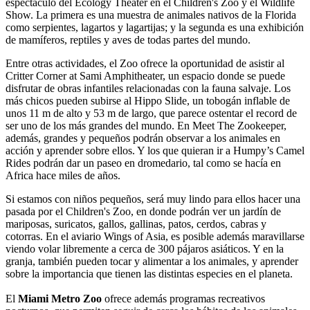
espectáculo del Ecology Theater en el Children's Zoo y el Wildlife
Show. La primera es una muestra de animales nativos de la Florida
como serpientes, lagartos y lagartijas; y la segunda es una exhibición
de mamíferos, reptiles y aves de todas partes del mundo.
Entre otras actividades, el Zoo ofrece la oportunidad de asistir al
Critter Corner at Sami Amphitheater, un espacio donde se puede
disfrutar de obras infantiles relacionadas con la fauna salvaje. Los
más chicos pueden subirse al Hippo Slide, un tobogán inflable de
unos 11 m de alto y 53 m de largo, que parece ostentar el record de
ser uno de los más grandes del mundo. En Meet The Zookeeper,
además, grandes y pequeños podrán observar a los animales en
acción y aprender sobre ellos. Y los que quieran ir a Humpy’s Camel
Rides podrán dar un paseo en dromedario, tal como se hacía en
Africa hace miles de años.
Si estamos con niños pequeños, será muy lindo para ellos hacer una
pasada por el Children's Zoo, en donde podrán ver un jardín de
mariposas, suricatos, gallos, gallinas, patos, cerdos, cabras y
cotorras. En el aviario Wings of Asia, es posible además maravillarse
viendo volar libremente a cerca de 300 pájaros asiáticos. Y en la
granja, también pueden tocar y alimentar a los animales, y aprender
sobre la importancia que tienen las distintas especies en el planeta.
El
Miami Metro Zoo
ofrece además programas recreativos