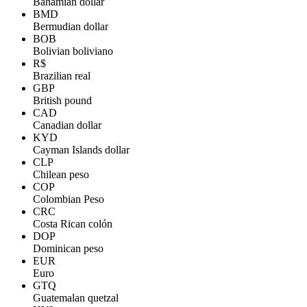
Bahamian dollar
BMD
Bermudian dollar
BOB
Bolivian boliviano
R$
Brazilian real
GBP
British pound
CAD
Canadian dollar
KYD
Cayman Islands dollar
CLP
Chilean peso
COP
Colombian Peso
CRC
Costa Rican colón
DOP
Dominican peso
EUR
Euro
GTQ
Guatemalan quetzal