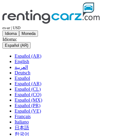
es-ar | USD
Idioma
Moneda
Idioma:
Español (AR)
Español (AR)
English
العربية
Deutsch
Español
Español (AR)
Español (CL)
Español (CO)
Español (MX)
Español (PR)
Español (VE)
Français
Italiano
日本語
한국어