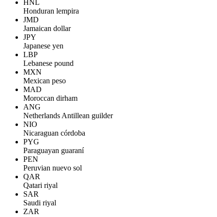
HNL
Honduran lempira
JMD
Jamaican dollar
JPY
Japanese yen
LBP
Lebanese pound
MXN
Mexican peso
MAD
Moroccan dirham
ANG
Netherlands Antillean guilder
NIO
Nicaraguan córdoba
PYG
Paraguayan guaraní
PEN
Peruvian nuevo sol
QAR
Qatari riyal
SAR
Saudi riyal
ZAR