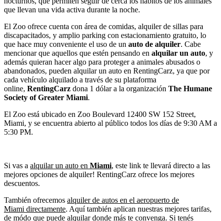
nocturnos, que permiten seguir de cerca los hábitos de los animales
que llevan una vida activa durante la noche.
El Zoo ofrece cuenta con área de comidas, alquiler de sillas para
discapacitados, y amplio parking con estacionamiento gratuito, lo
que hace muy conveniente el uso de un
auto de alquiler
. Cabe
mencionar que aquellos que estén pensando en
alquilar un auto
, y
además quieran hacer algo para proteger a animales abusados o
abandonados, pueden alquilar un auto en RentingCarz, ya que por
cada vehículo alquilado a través de su plataforma
online,
RentingCarz
dona 1 dólar a la organización
The Humane
Society of Greater Miami
.
El Zoo está ubicado en Zoo Boulevard 12400 SW 152 Street,
Miami, y se encuentra abierto al público todos los días de 9:30 AM a
5:30 PM.
Si vas a
alquilar un auto en
Miami
, este link te llevará directo a las
mejores opciones de alquiler! RentingCarz ofrece los mejores
descuentos.
También ofrecemos
alquiler de autos en el aeropuerto de
Miami directamente
. Aquí también aplican nuestras mejores tarifas,
de módo que puede alquilar donde más te convenga. Si tenés