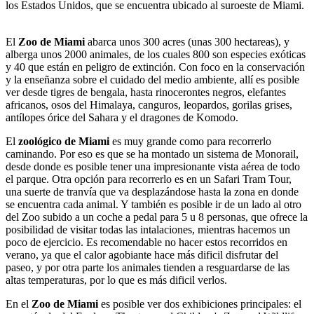
los Estados Unidos, que se encuentra ubicado al suroeste de Miami.
El
Zoo de Miami
abarca unos 300 acres (unas 300 hectareas), y
alberga unos 2000 animales, de los cuales 800 son especies exóticas
y 40 que están en peligro de extinción. Con foco en la conservación
y la enseñanza sobre el cuidado del medio ambiente, allí es posible
ver desde tigres de bengala, hasta rinocerontes negros, elefantes
africanos, osos del Himalaya, canguros, leopardos, gorilas grises,
antílopes órice del Sahara y el dragones de Komodo.
El
zoológico de Miami
es muy grande como para recorrerlo
caminando. Por eso es que se ha montado un sistema de Monorail,
desde donde es posible tener una impresionante vista aérea de todo
el parque. Otra opción para recorrerlo es en un Safari Tram Tour,
una suerte de tranvía que va desplazándose hasta la zona en donde
se encuentra cada animal. Y también es posible ir de un lado al otro
del Zoo subido a un coche a pedal para 5 u 8 personas, que ofrece la
posibilidad de visitar todas las intalaciones, mientras hacemos un
poco de ejercicio. Es recomendable no hacer estos recorridos en
verano, ya que el calor agobiante hace más dificil disfrutar del
paseo, y por otra parte los animales tienden a resguardarse de las
altas temperaturas, por lo que es más dificil verlos.
En el
Zoo de Miami
es posible ver dos exhibiciones principales: el