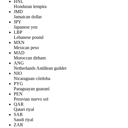
HNL
Honduran lempira
JMD
Jamaican dollar
JPY
Japanese yen
LBP
Lebanese pound
MXN
Mexican peso
MAD
Moroccan dirham
ANG
Netherlands Antillean guilder
NIO
Nicaraguan córdoba
PYG
Paraguayan guaraní
PEN
Peruvian nuevo sol
QAR
Qatari riyal
SAR
Saudi riyal
ZAR