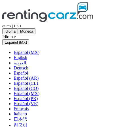
es-mx | USD
Idioma
Moneda
Idioma:
Español (MX)
Español (MX)
English
العربية
Deutsch
Español
Español (AR)
Español (CL)
Español (CO)
Español (MX)
Español (PR)
Español (VE)
Français
Italiano
日本語
한국어