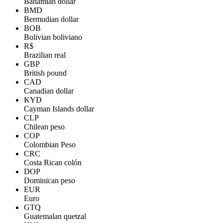
Bahamian dollar
BMD
Bermudian dollar
BOB
Bolivian boliviano
R$
Brazilian real
GBP
British pound
CAD
Canadian dollar
KYD
Cayman Islands dollar
CLP
Chilean peso
COP
Colombian Peso
CRC
Costa Rican colón
DOP
Dominican peso
EUR
Euro
GTQ
Guatemalan quetzal