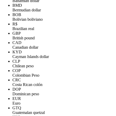
Bahamian dollar
BMD
Bermudian dollar
BOB
Bolivian boliviano
R$
Brazilian real
GBP
British pound
CAD
Canadian dollar
KYD
Cayman Islands dollar
CLP
Chilean peso
COP
Colombian Peso
CRC
Costa Rican colón
DOP
Dominican peso
EUR
Euro
GTQ
Guatemalan quetzal