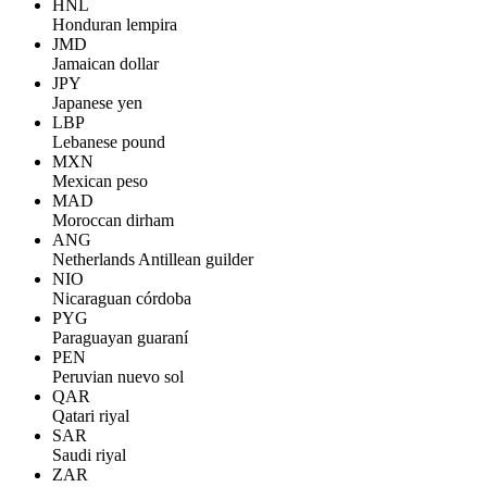
HNL
Honduran lempira
JMD
Jamaican dollar
JPY
Japanese yen
LBP
Lebanese pound
MXN
Mexican peso
MAD
Moroccan dirham
ANG
Netherlands Antillean guilder
NIO
Nicaraguan córdoba
PYG
Paraguayan guaraní
PEN
Peruvian nuevo sol
QAR
Qatari riyal
SAR
Saudi riyal
ZAR