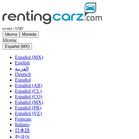
es-mx | USD
Idioma
Moneda
Idioma:
Español (MX)
Español (MX)
English
العربية
Deutsch
Español
Español (AR)
Español (CL)
Español (CO)
Español (MX)
Español (PR)
Español (VE)
Français
Italiano
日本語
한국어