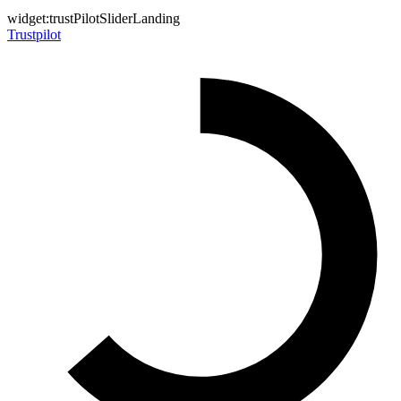
widget:trustPilotSliderLanding
Trustpilot