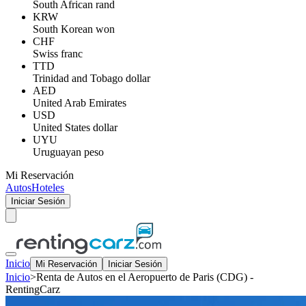
South African rand
KRW
South Korean won
CHF
Swiss franc
TTD
Trinidad and Tobago dollar
AED
United Arab Emirates
USD
United States dollar
UYU
Uruguayan peso
Mi Reservación
Autos
Hoteles
Iniciar Sesión
Inicio
Mi Reservación
Iniciar Sesión
Inicio
>
Renta de Autos en el Aeropuerto de Paris (CDG) -
RentingCarz