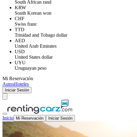
South African rand
KRW
South Korean won
CHF
Swiss franc
TTD
Trinidad and Tobago dollar
AED
United Arab Emirates
USD
United States dollar
UYU
Uruguayan peso
Mi Reservación
Autos
Hoteles
Iniciar Sesión
Inicio
Mi Reservación
Iniciar Sesión