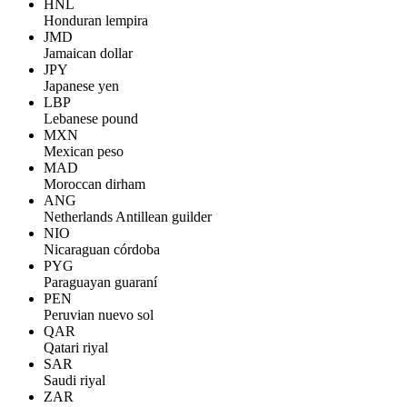
HNL
Honduran lempira
JMD
Jamaican dollar
JPY
Japanese yen
LBP
Lebanese pound
MXN
Mexican peso
MAD
Moroccan dirham
ANG
Netherlands Antillean guilder
NIO
Nicaraguan córdoba
PYG
Paraguayan guaraní
PEN
Peruvian nuevo sol
QAR
Qatari riyal
SAR
Saudi riyal
ZAR