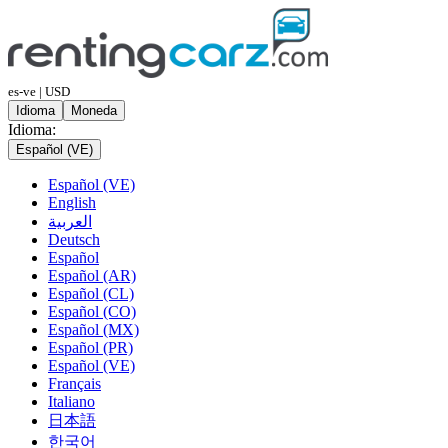
es-ve | USD
Idioma
Moneda
Idioma:
Español (VE)
Español (VE)
English
العربية
Deutsch
Español
Español (AR)
Español (CL)
Español (CO)
Español (MX)
Español (PR)
Español (VE)
Français
Italiano
日本語
한국어