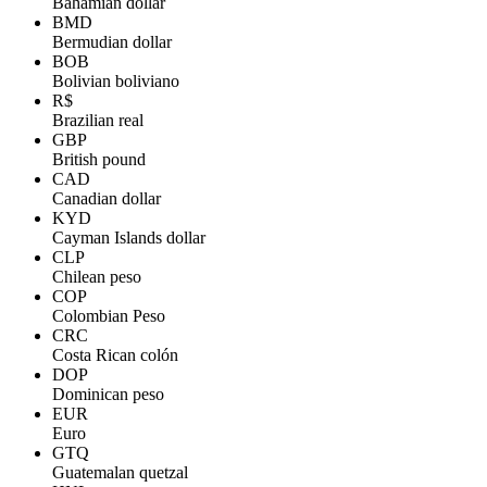
Bahamian dollar
BMD
Bermudian dollar
BOB
Bolivian boliviano
R$
Brazilian real
GBP
British pound
CAD
Canadian dollar
KYD
Cayman Islands dollar
CLP
Chilean peso
COP
Colombian Peso
CRC
Costa Rican colón
DOP
Dominican peso
EUR
Euro
GTQ
Guatemalan quetzal