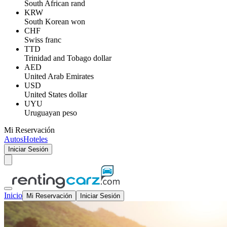
South African rand
KRW
South Korean won
CHF
Swiss franc
TTD
Trinidad and Tobago dollar
AED
United Arab Emirates
USD
United States dollar
UYU
Uruguayan peso
Mi Reservación
Autos
Hoteles
Iniciar Sesión
Inicio
Mi Reservación
Iniciar Sesión