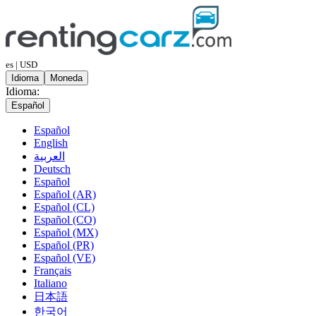
es | USD
Idioma
Moneda
Idioma:
Español
Español
English
العربية
Deutsch
Español
Español (AR)
Español (CL)
Español (CO)
Español (MX)
Español (PR)
Español (VE)
Français
Italiano
日本語
한국어