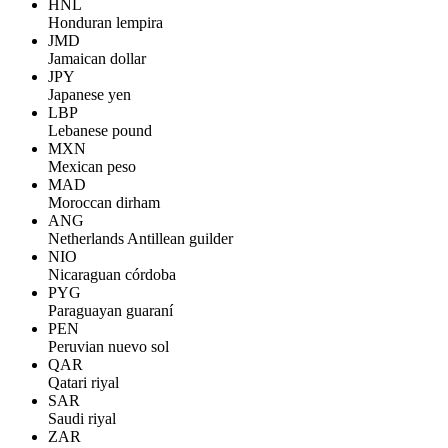
HNL
Honduran lempira
JMD
Jamaican dollar
JPY
Japanese yen
LBP
Lebanese pound
MXN
Mexican peso
MAD
Moroccan dirham
ANG
Netherlands Antillean guilder
NIO
Nicaraguan córdoba
PYG
Paraguayan guaraní
PEN
Peruvian nuevo sol
QAR
Qatari riyal
SAR
Saudi riyal
ZAR