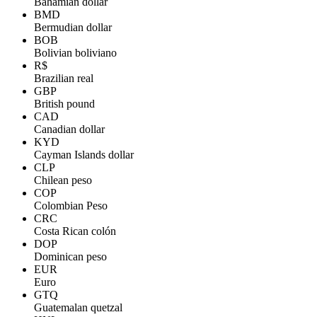
Bahamian dollar
BMD
Bermudian dollar
BOB
Bolivian boliviano
R$
Brazilian real
GBP
British pound
CAD
Canadian dollar
KYD
Cayman Islands dollar
CLP
Chilean peso
COP
Colombian Peso
CRC
Costa Rican colón
DOP
Dominican peso
EUR
Euro
GTQ
Guatemalan quetzal