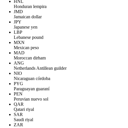
HNL
Honduran lempira
JMD
Jamaican dollar
JPY
Japanese yen
LBP
Lebanese pound
MXN
Mexican peso
MAD
Moroccan dirham
ANG
Netherlands Antillean guilder
NIO
Nicaraguan córdoba
PYG
Paraguayan guaraní
PEN
Peruvian nuevo sol
QAR
Qatari riyal
SAR
Saudi riyal
ZAR