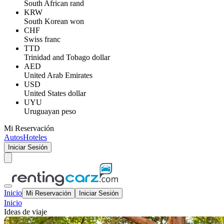
South African rand
KRW
South Korean won
CHF
Swiss franc
TTD
Trinidad and Tobago dollar
AED
United Arab Emirates
USD
United States dollar
UYU
Uruguayan peso
Mi Reservación
Autos
Hoteles
Iniciar Sesión
Inicio
Mi Reservación
Iniciar Sesión
Inicio
Ideas de viaje