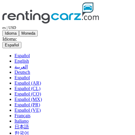
es | USD
Idioma
Moneda
Idioma:
Español
Español
English
العربية
Deutsch
Español
Español (AR)
Español (CL)
Español (CO)
Español (MX)
Español (PR)
Español (VE)
Français
Italiano
日本語
한국어