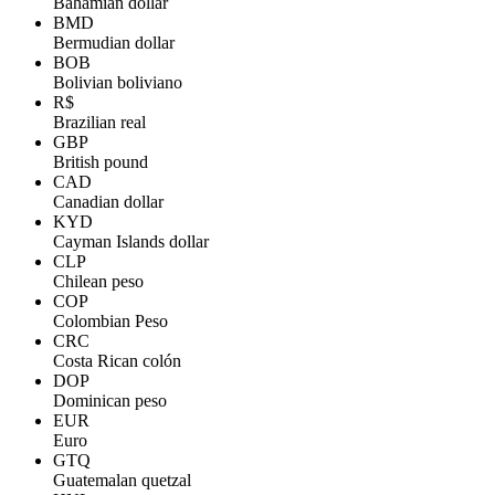
Bahamian dollar
BMD
Bermudian dollar
BOB
Bolivian boliviano
R$
Brazilian real
GBP
British pound
CAD
Canadian dollar
KYD
Cayman Islands dollar
CLP
Chilean peso
COP
Colombian Peso
CRC
Costa Rican colón
DOP
Dominican peso
EUR
Euro
GTQ
Guatemalan quetzal