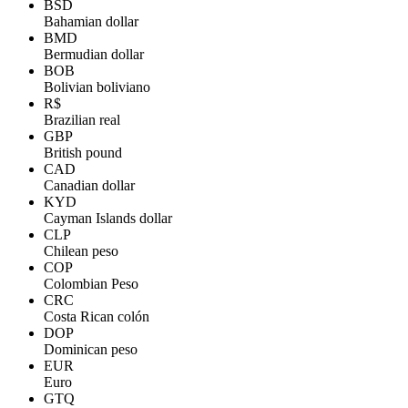
BSD
Bahamian dollar
BMD
Bermudian dollar
BOB
Bolivian boliviano
R$
Brazilian real
GBP
British pound
CAD
Canadian dollar
KYD
Cayman Islands dollar
CLP
Chilean peso
COP
Colombian Peso
CRC
Costa Rican colón
DOP
Dominican peso
EUR
Euro
GTQ