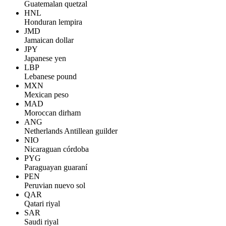
Guatemalan quetzal
HNL
Honduran lempira
JMD
Jamaican dollar
JPY
Japanese yen
LBP
Lebanese pound
MXN
Mexican peso
MAD
Moroccan dirham
ANG
Netherlands Antillean guilder
NIO
Nicaraguan córdoba
PYG
Paraguayan guaraní
PEN
Peruvian nuevo sol
QAR
Qatari riyal
SAR
Saudi riyal