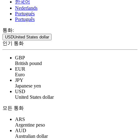
한국어
Nederlands
Portugués
Português
통화:
USD
United States dollar
인기 통화
GBP
British pound
EUR
Euro
JPY
Japanese yen
USD
United States dollar
모든 통화
ARS
Argentine peso
AUD
Australian dollar