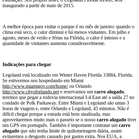
inaugurado a partir de maio de 2015.
A melhor época para visitar o parque é no mês de janeiro: quando o
clima está seco, o calor diminui e há menos visitantes. Em julho e
agosto, meses de verão e férias na Flórida, o calor é intenso e a
quantidade de visitantes aumenta consideravelmente.
Indicações para chegar
Legoland está localizado em Winter Haven Florida 33884, Florida.
Se estivermos nos hospedando em Miami
http://www.miamigov.com/home/
ou Orlando
http://www.cityoforlando.net
e reservamos um
carro alugado
,
teremos que pegar a rodovia internacional I-4 East até a saída 27 no
condado de Polk Parkaway. Entre Miami e Legoland são umas 3
horas de viagem e, entre Orlando e Legoland, 45 minutos. Não é
difícil chegar porque a estrada está bem sinalizada, mas
aproveitaremos muito mais o passeio se o nosso
carro alugado
tiver
um GPS em português. Também é importante contratar um
carro
alugado
que não tenha limite de quilometragem diária, assim
evitaremos o desgosto causado por gastos extra. Nos EUA, a