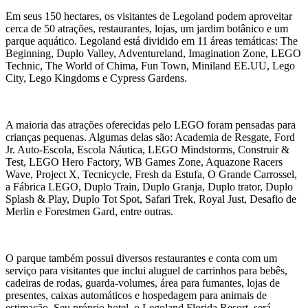
Em seus 150 hectares, os visitantes de Legoland podem aproveitar
cerca de 50 atrações, restaurantes, lojas, um jardim botânico e um
parque aquático. Legoland está dividido em 11 áreas temáticas: The
Beginning, Duplo Valley, Adventureland, Imagination Zone, LEGO
Technic, The World of Chima, Fun Town, Miniland EE.UU, Lego
City, Lego Kingdoms e Cypress Gardens.
A maioria das atrações oferecidas pelo LEGO foram pensadas para
crianças pequenas. Algumas delas são: Academia de Resgate, Ford
Jr. Auto-Escola, Escola Náutica, LEGO Mindstorms, Construir &
Test, LEGO Hero Factory, WB Games Zone, Aquazone Racers
Wave, Project X, Tecnicycle, Fresh da Estufa, O Grande Carrossel,
a Fábrica LEGO, Duplo Train, Duplo Granja, Duplo trator, Duplo
Splash & Play, Duplo Tot Spot, Safari Trek, Royal Just, Desafio de
Merlin e Forestmen Gard, entre outras.
O parque também possui diversos restaurantes e conta com um
serviço para visitantes que inclui aluguel de carrinhos para bebês,
cadeiras de rodas, guarda-volumes, área para fumantes, lojas de
presentes, caixas automáticos e hospedagem para animais de
estimação. Seu próprio hotel, o Legoland Florida Resort, será