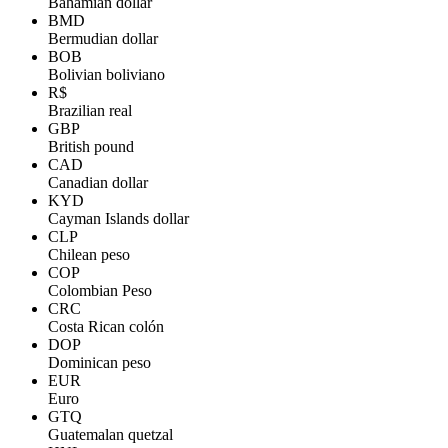
Bahamian dollar
BMD
Bermudian dollar
BOB
Bolivian boliviano
R$
Brazilian real
GBP
British pound
CAD
Canadian dollar
KYD
Cayman Islands dollar
CLP
Chilean peso
COP
Colombian Peso
CRC
Costa Rican colón
DOP
Dominican peso
EUR
Euro
GTQ
Guatemalan quetzal