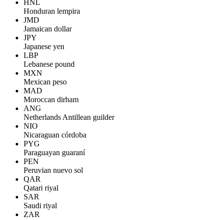
HNL
Honduran lempira
JMD
Jamaican dollar
JPY
Japanese yen
LBP
Lebanese pound
MXN
Mexican peso
MAD
Moroccan dirham
ANG
Netherlands Antillean guilder
NIO
Nicaraguan córdoba
PYG
Paraguayan guaraní
PEN
Peruvian nuevo sol
QAR
Qatari riyal
SAR
Saudi riyal
ZAR