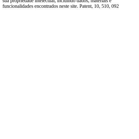
sua propriedade intelectual, incluindo dados, materiais e
funcionalidades encontrados neste site. Patent, 10, 510, 092