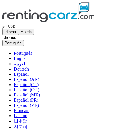
pt | USD
Idioma
Moeda
Idioma:
Portugués
Portugués
English
العربية
Deutsch
Español
Español (AR)
Español (CL)
Español (CO)
Español (MX)
Español (PR)
Español (VE)
Français
Italiano
日本語
한국어