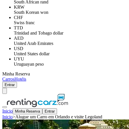
South African rand
KRW
South Korean won
CHF
Swiss franc
TTD
Trinidad and Tobago dollar
AED
United Arab Emirates
USD
United States dollar
UYU
Uruguayan peso
Minha Reserva
Carros
Hotéis
Entrar
Inicio
Minha Reserva
Entrar
Inicio
>
Alugue um Carro em Orlando e visite Legoland