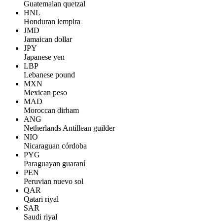
Guatemalan quetzal
HNL
Honduran lempira
JMD
Jamaican dollar
JPY
Japanese yen
LBP
Lebanese pound
MXN
Mexican peso
MAD
Moroccan dirham
ANG
Netherlands Antillean guilder
NIO
Nicaraguan córdoba
PYG
Paraguayan guaraní
PEN
Peruvian nuevo sol
QAR
Qatari riyal
SAR
Saudi riyal