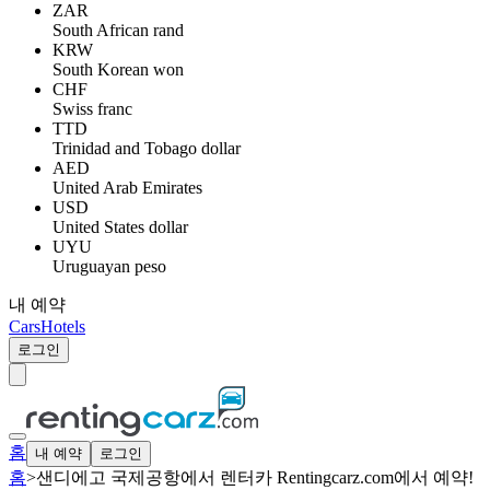
ZAR
South African rand
KRW
South Korean won
CHF
Swiss franc
TTD
Trinidad and Tobago dollar
AED
United Arab Emirates
USD
United States dollar
UYU
Uruguayan peso
내 예약
Cars
Hotels
로그인
홈
내 예약
로그인
홈
>
샌디에고 국제공항에서 렌터카 Rentingcarz.com에서 예약!