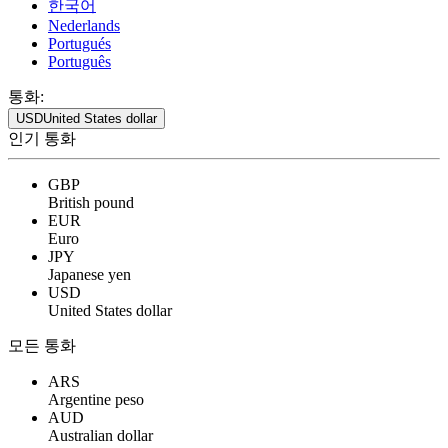
한국어
Nederlands
Portugués
Português
통화:
USD
United States dollar
인기 통화
GBP
British pound
EUR
Euro
JPY
Japanese yen
USD
United States dollar
모든 통화
ARS
Argentine peso
AUD
Australian dollar