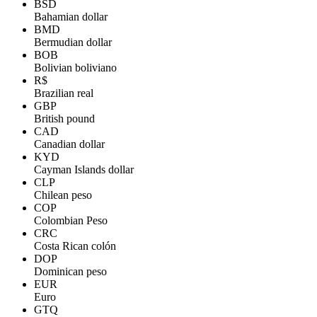
BSD
Bahamian dollar
BMD
Bermudian dollar
BOB
Bolivian boliviano
R$
Brazilian real
GBP
British pound
CAD
Canadian dollar
KYD
Cayman Islands dollar
CLP
Chilean peso
COP
Colombian Peso
CRC
Costa Rican colón
DOP
Dominican peso
EUR
Euro
GTQ