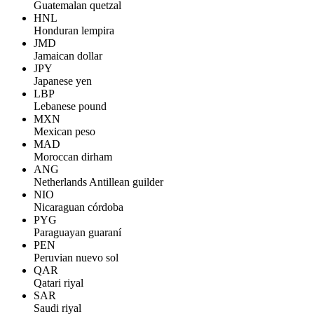
Guatemalan quetzal
HNL
Honduran lempira
JMD
Jamaican dollar
JPY
Japanese yen
LBP
Lebanese pound
MXN
Mexican peso
MAD
Moroccan dirham
ANG
Netherlands Antillean guilder
NIO
Nicaraguan córdoba
PYG
Paraguayan guaraní
PEN
Peruvian nuevo sol
QAR
Qatari riyal
SAR
Saudi riyal