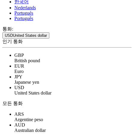
한국어
Nederlands
Portugués
Português
통화:
USD
United States dollar
인기 통화
GBP
British pound
EUR
Euro
JPY
Japanese yen
USD
United States dollar
모든 통화
ARS
Argentine peso
AUD
Australian dollar