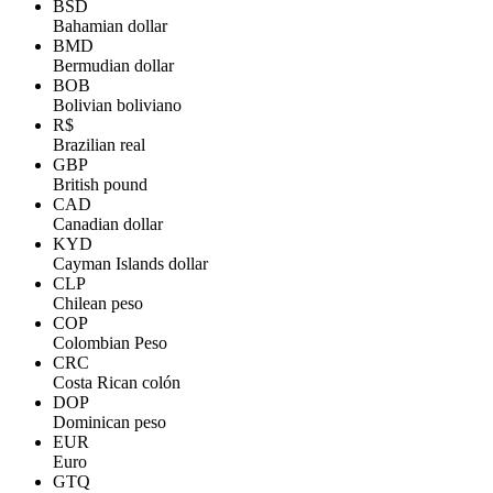
BSD
Bahamian dollar
BMD
Bermudian dollar
BOB
Bolivian boliviano
R$
Brazilian real
GBP
British pound
CAD
Canadian dollar
KYD
Cayman Islands dollar
CLP
Chilean peso
COP
Colombian Peso
CRC
Costa Rican colón
DOP
Dominican peso
EUR
Euro
GTQ