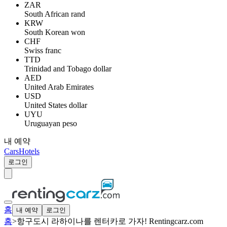
ZAR
South African rand
KRW
South Korean won
CHF
Swiss franc
TTD
Trinidad and Tobago dollar
AED
United Arab Emirates
USD
United States dollar
UYU
Uruguayan peso
내 예약
Cars
Hotels
로그인
홈
내 예약
로그인
홈
>
항구도시 라하이나를 렌터카로 가자! Rentingcarz.com