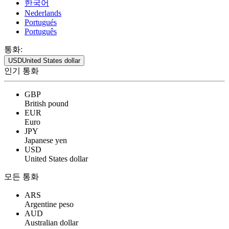
한국어
Nederlands
Portugués
Português
통화:
USD
United States dollar
인기 통화
GBP
British pound
EUR
Euro
JPY
Japanese yen
USD
United States dollar
모든 통화
ARS
Argentine peso
AUD
Australian dollar