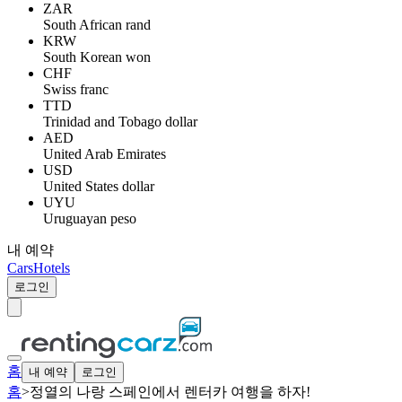
ZAR
South African rand
KRW
South Korean won
CHF
Swiss franc
TTD
Trinidad and Tobago dollar
AED
United Arab Emirates
USD
United States dollar
UYU
Uruguayan peso
내 예약
Cars
Hotels
로그인
홈
내 예약
로그인
홈
>
정열의 나랑 스페인에서 렌터카 여행을 하자!