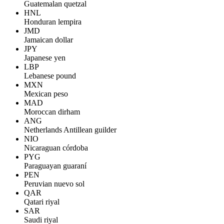
Guatemalan quetzal
HNL
Honduran lempira
JMD
Jamaican dollar
JPY
Japanese yen
LBP
Lebanese pound
MXN
Mexican peso
MAD
Moroccan dirham
ANG
Netherlands Antillean guilder
NIO
Nicaraguan córdoba
PYG
Paraguayan guaraní
PEN
Peruvian nuevo sol
QAR
Qatari riyal
SAR
Saudi riyal