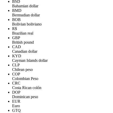
BSD
Bahamian dollar
BMD
Bermudian dollar
BOB
Bolivian boliviano
R$
Brazilian real
GBP
British pound
CAD
Canadian dollar
KYD
Cayman Islands dollar
CLP
Chilean peso
COP
Colombian Peso
CRC
Costa Rican colón
DOP
Dominican peso
EUR
Euro
GTQ