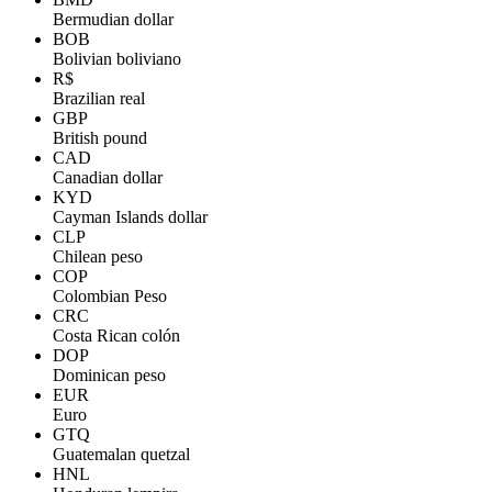
Bermudian dollar
BOB
Bolivian boliviano
R$
Brazilian real
GBP
British pound
CAD
Canadian dollar
KYD
Cayman Islands dollar
CLP
Chilean peso
COP
Colombian Peso
CRC
Costa Rican colón
DOP
Dominican peso
EUR
Euro
GTQ
Guatemalan quetzal
HNL