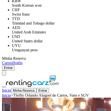
KRW
South Korean won
CHF
Swiss franc
TTD
Trinidad and Tobago dollar
AED
United Arab Emirates
USD
United States dollar
UYU
Uruguayan peso
Minha Reserva
Carros
Hotéis
Entrar
Inicio
Minha Reserva
Entrar
Inicio
>
Thrifty Orlando Aluguel de Carros, Vans e SUV