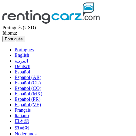
Portugués (USD)
Idioma:
Portugués
Portugués
English
العربية
Deutsch
Español
Español (AR)
Español (CL)
Español (CO)
Español (MX)
Español (PR)
Español (VE)
Français
Italiano
日本語
한국어
Nederlands