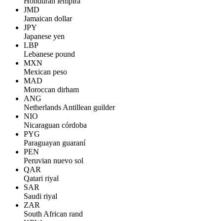
Honduran lempira
JMD
Jamaican dollar
JPY
Japanese yen
LBP
Lebanese pound
MXN
Mexican peso
MAD
Moroccan dirham
ANG
Netherlands Antillean guilder
NIO
Nicaraguan córdoba
PYG
Paraguayan guaraní
PEN
Peruvian nuevo sol
QAR
Qatari riyal
SAR
Saudi riyal
ZAR
South African rand