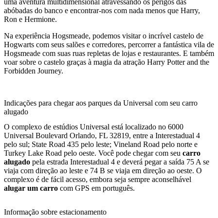
uma aventura multidimensional atravessando os perigos das
abóbadas do banco e encontrar-nos com nada menos que Harry,
Ron e Hermione.
Na experiência Hogsmeade, podemos visitar o incrível castelo de
Hogwarts com seus salões e corredores, percorrer a fantástica vila de
Hogsmeade com suas ruas repletas de lojas e restaurantes. E também
voar sobre o castelo graças à magia da atração Harry Potter and the
Forbidden Journey.
Indicações para chegar aos parques da Universal com seu carro
alugado
O complexo de estúdios Universal está localizado no 6000
Universal Boulevard Orlando, FL 32819, entre a Interestadual 4
pelo sul; State Road 435 pelo leste; Vineland Road pelo norte e
Turkey Lake Road pelo oeste. Você pode chegar com seu
carro
alugado
pela estrada Interestadual 4 e deverá pegar a saída 75 A se
viaja com direção ao leste e 74 B se viaja em direção ao oeste. O
complexo é de fácil acesso, embora seja sempre aconselhável
alugar um carro
com GPS em português.
Informação sobre estacionamento