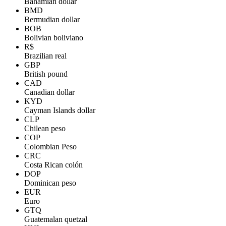
Bahamian dollar
BMD
Bermudian dollar
BOB
Bolivian boliviano
R$
Brazilian real
GBP
British pound
CAD
Canadian dollar
KYD
Cayman Islands dollar
CLP
Chilean peso
COP
Colombian Peso
CRC
Costa Rican colón
DOP
Dominican peso
EUR
Euro
GTQ
Guatemalan quetzal