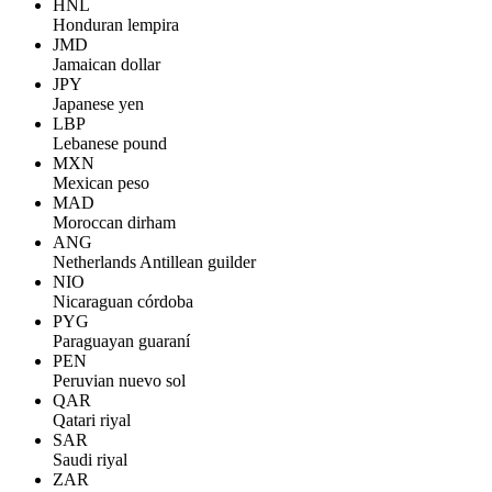
HNL
Honduran lempira
JMD
Jamaican dollar
JPY
Japanese yen
LBP
Lebanese pound
MXN
Mexican peso
MAD
Moroccan dirham
ANG
Netherlands Antillean guilder
NIO
Nicaraguan córdoba
PYG
Paraguayan guaraní
PEN
Peruvian nuevo sol
QAR
Qatari riyal
SAR
Saudi riyal
ZAR