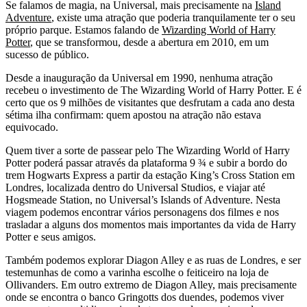
Se falamos de magia, na Universal, mais precisamente na
Island
Adventure
, existe uma atração que poderia tranquilamente ter o seu
próprio parque. Estamos falando de
Wizarding World of Harry
Potter
, que se transformou, desde a abertura em 2010, em um
sucesso de público.
Desde a inauguração da Universal em 1990, nenhuma atração
recebeu o investimento de The Wizarding World of Harry Potter. E é
certo que os 9 milhões de visitantes que desfrutam a cada ano desta
sétima ilha confirmam: quem apostou na atração não estava
equivocado.
Quem tiver a sorte de passear pelo The Wizarding World of Harry
Potter poderá passar através da plataforma 9 ¾ e subir a bordo do
trem Hogwarts Express a partir da estação King’s Cross Station em
Londres, localizada dentro do Universal Studios, e viajar até
Hogsmeade Station, no Universal’s Islands of Adventure. Nesta
viagem podemos encontrar vários personagens dos filmes e nos
trasladar a alguns dos momentos mais importantes da vida de Harry
Potter e seus amigos.
Também podemos explorar Diagon Alley e as ruas de Londres, e ser
testemunhas de como a varinha escolhe o feiticeiro na loja de
Ollivanders. Em outro extremo de Diagon Alley, mais precisamente
onde se encontra o banco Gringotts dos duendes, podemos viver