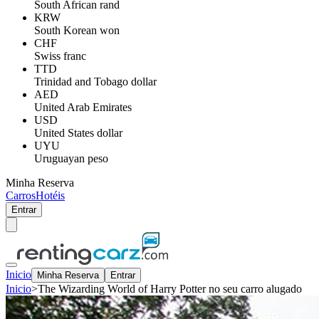
South African rand
KRW
South Korean won
CHF
Swiss franc
TTD
Trinidad and Tobago dollar
AED
United Arab Emirates
USD
United States dollar
UYU
Uruguayan peso
Minha Reserva
Carros
Hotéis
Entrar
Inicio
Minha Reserva
Entrar
Inicio
>
The Wizarding World of Harry Potter no seu carro alugado