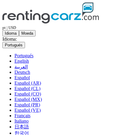
pt | USD
Idioma
Moeda
Idioma:
Portugués
Portugués
English
العربية
Deutsch
Español
Español (AR)
Español (CL)
Español (CO)
Español (MX)
Español (PR)
Español (VE)
Français
Italiano
日本語
한국어