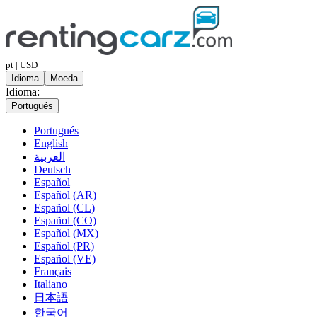
pt | USD
Idioma
Moeda
Idioma:
Portugués
Portugués
English
العربية
Deutsch
Español
Español (AR)
Español (CL)
Español (CO)
Español (MX)
Español (PR)
Español (VE)
Français
Italiano
日本語
한국어