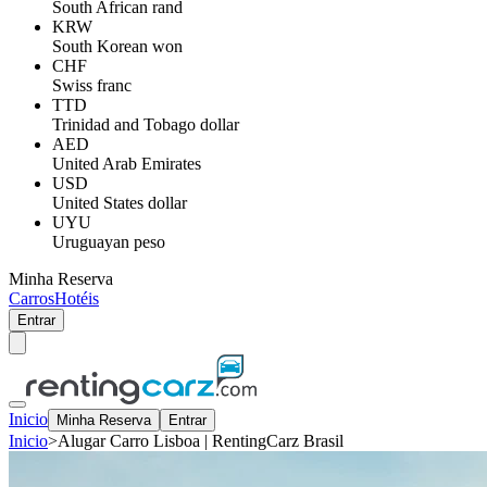
South African rand
KRW
South Korean won
CHF
Swiss franc
TTD
Trinidad and Tobago dollar
AED
United Arab Emirates
USD
United States dollar
UYU
Uruguayan peso
Minha Reserva
Carros
Hotéis
Entrar
Inicio
Minha Reserva
Entrar
Inicio
>
Alugar Carro Lisboa | RentingCarz Brasil