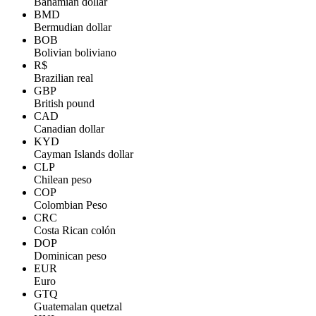
Bahamian dollar
BMD
Bermudian dollar
BOB
Bolivian boliviano
R$
Brazilian real
GBP
British pound
CAD
Canadian dollar
KYD
Cayman Islands dollar
CLP
Chilean peso
COP
Colombian Peso
CRC
Costa Rican colón
DOP
Dominican peso
EUR
Euro
GTQ
Guatemalan quetzal