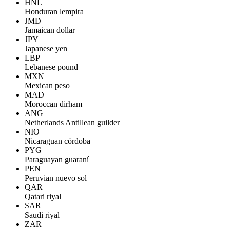
HNL
Honduran lempira
JMD
Jamaican dollar
JPY
Japanese yen
LBP
Lebanese pound
MXN
Mexican peso
MAD
Moroccan dirham
ANG
Netherlands Antillean guilder
NIO
Nicaraguan córdoba
PYG
Paraguayan guaraní
PEN
Peruvian nuevo sol
QAR
Qatari riyal
SAR
Saudi riyal
ZAR