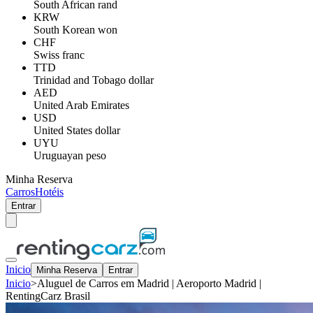
South African rand
KRW
South Korean won
CHF
Swiss franc
TTD
Trinidad and Tobago dollar
AED
United Arab Emirates
USD
United States dollar
UYU
Uruguayan peso
Minha Reserva
Carros
Hotéis
Entrar
Inicio
Minha Reserva
Entrar
Inicio
>
Aluguel de Carros em Madrid | Aeroporto Madrid |
RentingCarz Brasil