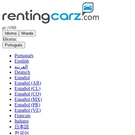
pt | USD
Idioma
Moeda
Idioma:
Portugués
Portugués
English
العربية
Deutsch
Español
Español (AR)
Español (CL)
Español (CO)
Español (MX)
Español (PR)
Español (VE)
Français
Italiano
日本語
한국어