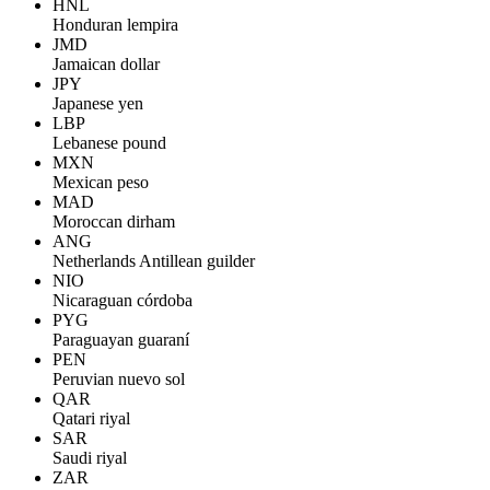
HNL
Honduran lempira
JMD
Jamaican dollar
JPY
Japanese yen
LBP
Lebanese pound
MXN
Mexican peso
MAD
Moroccan dirham
ANG
Netherlands Antillean guilder
NIO
Nicaraguan córdoba
PYG
Paraguayan guaraní
PEN
Peruvian nuevo sol
QAR
Qatari riyal
SAR
Saudi riyal
ZAR