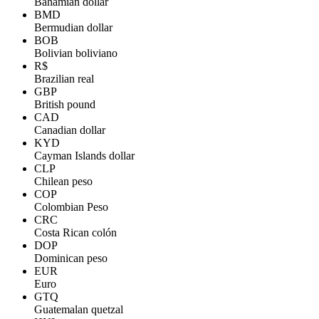
Bahamian dollar
BMD
Bermudian dollar
BOB
Bolivian boliviano
R$
Brazilian real
GBP
British pound
CAD
Canadian dollar
KYD
Cayman Islands dollar
CLP
Chilean peso
COP
Colombian Peso
CRC
Costa Rican colón
DOP
Dominican peso
EUR
Euro
GTQ
Guatemalan quetzal