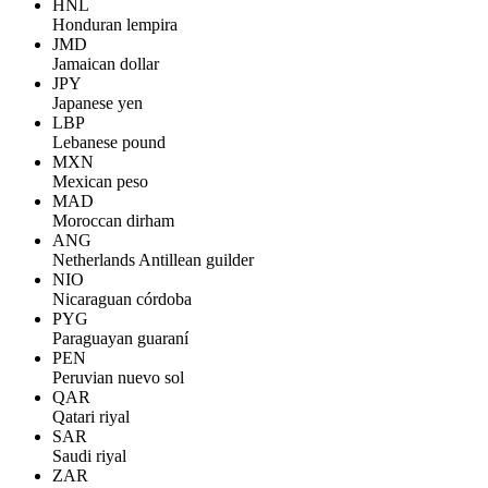
HNL
Honduran lempira
JMD
Jamaican dollar
JPY
Japanese yen
LBP
Lebanese pound
MXN
Mexican peso
MAD
Moroccan dirham
ANG
Netherlands Antillean guilder
NIO
Nicaraguan córdoba
PYG
Paraguayan guaraní
PEN
Peruvian nuevo sol
QAR
Qatari riyal
SAR
Saudi riyal
ZAR