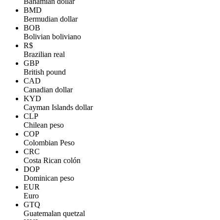
Bahamian dollar
BMD
Bermudian dollar
BOB
Bolivian boliviano
R$
Brazilian real
GBP
British pound
CAD
Canadian dollar
KYD
Cayman Islands dollar
CLP
Chilean peso
COP
Colombian Peso
CRC
Costa Rican colón
DOP
Dominican peso
EUR
Euro
GTQ
Guatemalan quetzal