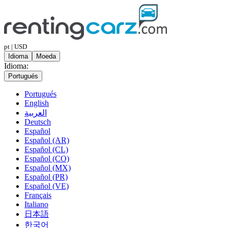
pt | USD
Idioma
Moeda
Idioma:
Portugués
Portugués
English
العربية
Deutsch
Español
Español (AR)
Español (CL)
Español (CO)
Español (MX)
Español (PR)
Español (VE)
Français
Italiano
日本語
한국어