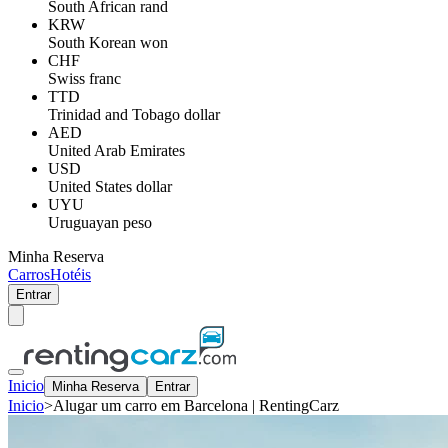
South African rand
KRW
South Korean won
CHF
Swiss franc
TTD
Trinidad and Tobago dollar
AED
United Arab Emirates
USD
United States dollar
UYU
Uruguayan peso
Minha Reserva
Carros
Hotéis
Entrar
Inicio
Minha Reserva
Entrar
Inicio
>
Alugar um carro em Barcelona | RentingCarz