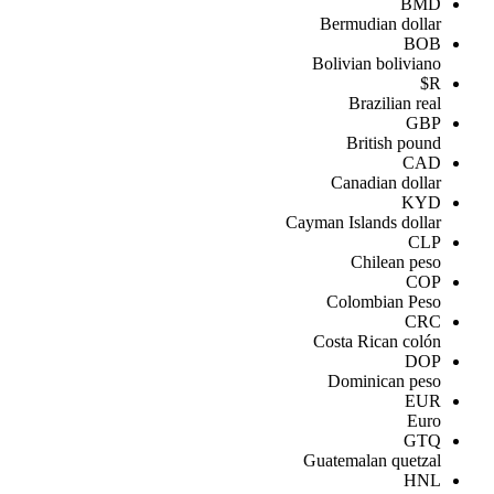
BMD
Bermudian dollar
BOB
Bolivian boliviano
R$
Brazilian real
GBP
British pound
CAD
Canadian dollar
KYD
Cayman Islands dollar
CLP
Chilean peso
COP
Colombian Peso
CRC
Costa Rican colón
DOP
Dominican peso
EUR
Euro
GTQ
Guatemalan quetzal
HNL