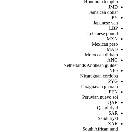
Honduran lempira
JMD
Jamaican dollar
JPY
Japanese yen
LBP
Lebanese pound
MXN
Mexican peso
MAD
Moroccan dirham
ANG
Netherlands Antillean guilder
NIO
Nicaraguan córdoba
PYG
Paraguayan guaraní
PEN
Peruvian nuevo sol
QAR
Qatari riyal
SAR
Saudi riyal
ZAR
South African rand