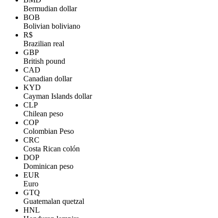
Bermudian dollar
BOB
Bolivian boliviano
R$
Brazilian real
GBP
British pound
CAD
Canadian dollar
KYD
Cayman Islands dollar
CLP
Chilean peso
COP
Colombian Peso
CRC
Costa Rican colón
DOP
Dominican peso
EUR
Euro
GTQ
Guatemalan quetzal
HNL