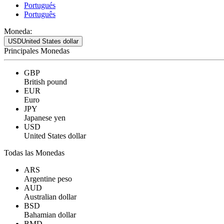
Portugués
Português
Moneda:
USD
United States dollar
Principales Monedas
GBP
British pound
EUR
Euro
JPY
Japanese yen
USD
United States dollar
Todas las Monedas
ARS
Argentine peso
AUD
Australian dollar
BSD
Bahamian dollar
BMD