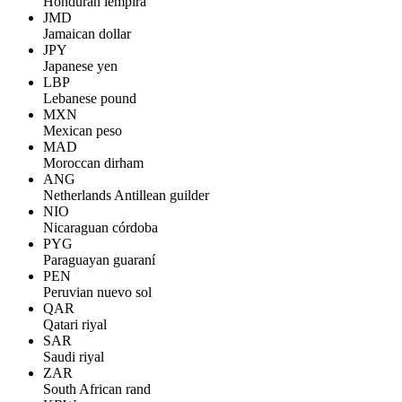
Honduran lempira
JMD
Jamaican dollar
JPY
Japanese yen
LBP
Lebanese pound
MXN
Mexican peso
MAD
Moroccan dirham
ANG
Netherlands Antillean guilder
NIO
Nicaraguan córdoba
PYG
Paraguayan guaraní
PEN
Peruvian nuevo sol
QAR
Qatari riyal
SAR
Saudi riyal
ZAR
South African rand