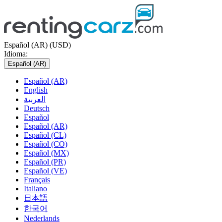
Español (AR) (USD)
Idioma:
Español (AR)
Español (AR)
English
العربية
Deutsch
Español
Español (AR)
Español (CL)
Español (CO)
Español (MX)
Español (PR)
Español (VE)
Français
Italiano
日本語
한국어
Nederlands