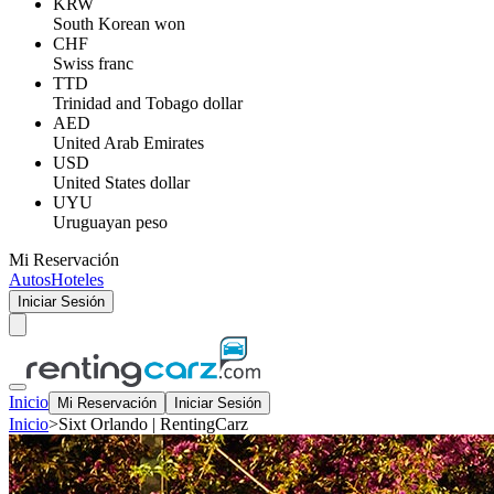
KRW
South Korean won
CHF
Swiss franc
TTD
Trinidad and Tobago dollar
AED
United Arab Emirates
USD
United States dollar
UYU
Uruguayan peso
Mi Reservación
Autos
Hoteles
Iniciar Sesión
Inicio
Mi Reservación
Iniciar Sesión
Inicio
>
Sixt Orlando | RentingCarz