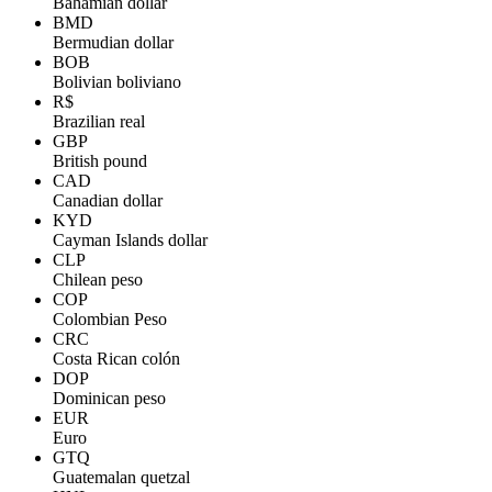
Bahamian dollar
BMD
Bermudian dollar
BOB
Bolivian boliviano
R$
Brazilian real
GBP
British pound
CAD
Canadian dollar
KYD
Cayman Islands dollar
CLP
Chilean peso
COP
Colombian Peso
CRC
Costa Rican colón
DOP
Dominican peso
EUR
Euro
GTQ
Guatemalan quetzal