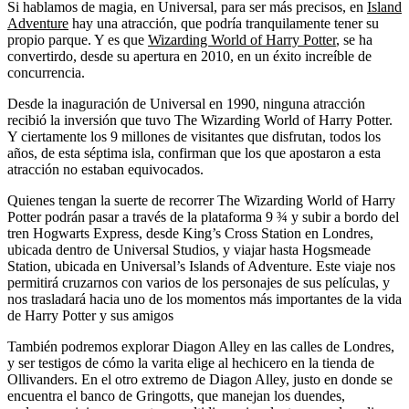
Si hablamos de magia, en Universal, para ser más precisos, en
Island
Adventure
hay una atracción, que podría tranquilamente tener su
propio parque. Y es que
Wizarding World of Harry Potter
, se ha
convertirdo, desde su apertura en 2010, en un éxito increíble de
concurrencia.
Desde la inaguración de Universal en 1990, ninguna atracción
recibió la inversión que tuvo The Wizarding World of Harry Potter.
Y ciertamente los 9 millones de visitantes que disfrutan, todos los
años, de esta séptima isla, confirman que los que apostaron a esta
atracción no estaban equivocados.
Quienes tengan la suerte de recorrer The Wizarding World of Harry
Potter podrán pasar a través de la plataforma 9 ¾ y subir a bordo del
tren Hogwarts Express, desde King’s Cross Station en Londres,
ubicada dentro de Universal Studios, y viajar hasta Hogsmeade
Station, ubicada en Universal’s Islands of Adventure. Este viaje nos
permitirá cruzarnos con varios de los personajes de sus películas, y
nos trasladará hacia uno de los momentos más importantes de la vida
de Harry Potter y sus amigos
También podremos explorar Diagon Alley en las calles de Londres,
y ser testigos de cómo la varita elige al hechicero en la tienda de
Ollivanders. En el otro extremo de Diagon Alley, justo en donde se
encuentra el banco de Gringotts, que manejan los duendes,