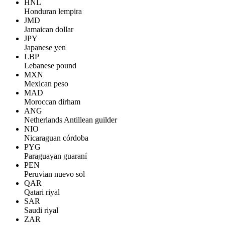
HNL
Honduran lempira
JMD
Jamaican dollar
JPY
Japanese yen
LBP
Lebanese pound
MXN
Mexican peso
MAD
Moroccan dirham
ANG
Netherlands Antillean guilder
NIO
Nicaraguan córdoba
PYG
Paraguayan guaraní
PEN
Peruvian nuevo sol
QAR
Qatari riyal
SAR
Saudi riyal
ZAR