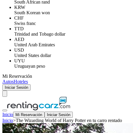
South African rand
KRW
South Korean won
CHF
Swiss franc
TTD
Trinidad and Tobago dollar
AED
United Arab Emirates
USD
United States dollar
UYU
Uruguayan peso
Mi Reservación
Autos
Hoteles
Iniciar Sesión
Inicio
Mi Reservación
Iniciar Sesión
Inicio
>
The Wizarding World of Harry Potter en tu carro rentado