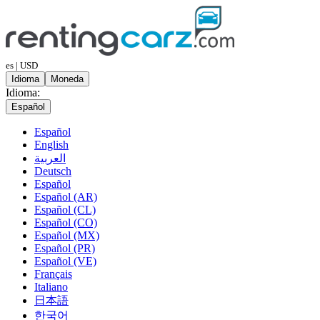
es | USD
Idioma
Moneda
Idioma:
Español
Español
English
العربية
Deutsch
Español
Español (AR)
Español (CL)
Español (CO)
Español (MX)
Español (PR)
Español (VE)
Français
Italiano
日本語
한국어