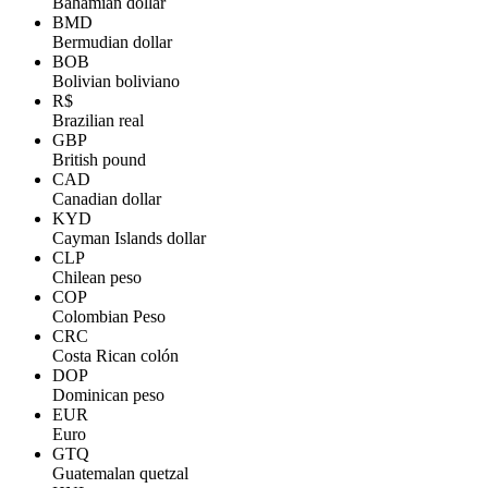
Bahamian dollar
BMD
Bermudian dollar
BOB
Bolivian boliviano
R$
Brazilian real
GBP
British pound
CAD
Canadian dollar
KYD
Cayman Islands dollar
CLP
Chilean peso
COP
Colombian Peso
CRC
Costa Rican colón
DOP
Dominican peso
EUR
Euro
GTQ
Guatemalan quetzal