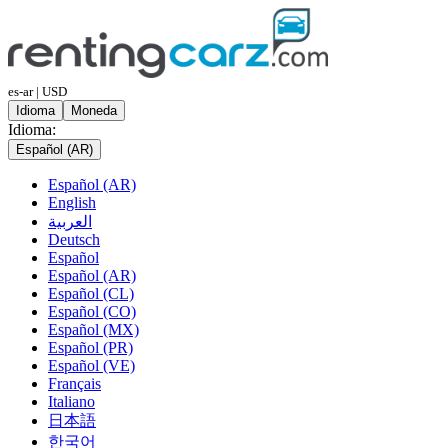
es-ar | USD
Idioma
Moneda
Idioma:
Español (AR)
Español (AR)
English
العربية
Deutsch
Español
Español (AR)
Español (CL)
Español (CO)
Español (MX)
Español (PR)
Español (VE)
Français
Italiano
日本語
한국어