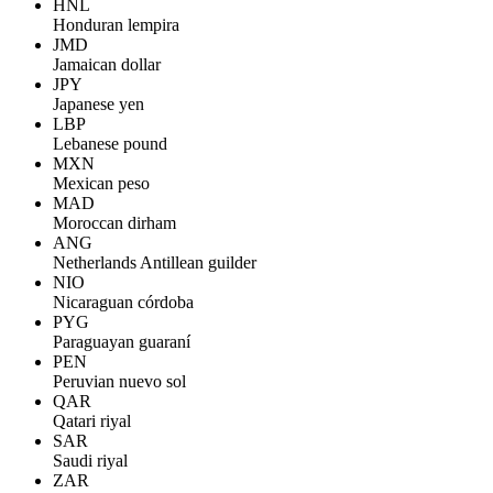
HNL
Honduran lempira
JMD
Jamaican dollar
JPY
Japanese yen
LBP
Lebanese pound
MXN
Mexican peso
MAD
Moroccan dirham
ANG
Netherlands Antillean guilder
NIO
Nicaraguan córdoba
PYG
Paraguayan guaraní
PEN
Peruvian nuevo sol
QAR
Qatari riyal
SAR
Saudi riyal
ZAR