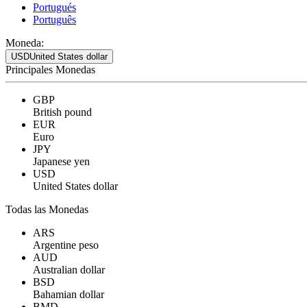
Portugués
Português
Moneda:
USD
United States dollar
Principales Monedas
GBP
British pound
EUR
Euro
JPY
Japanese yen
USD
United States dollar
Todas las Monedas
ARS
Argentine peso
AUD
Australian dollar
BSD
Bahamian dollar
BMD