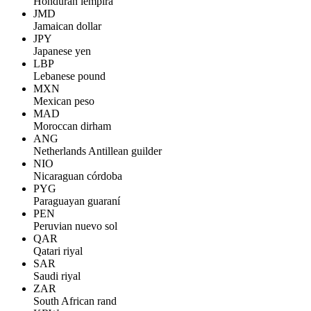
Honduran lempira
JMD
Jamaican dollar
JPY
Japanese yen
LBP
Lebanese pound
MXN
Mexican peso
MAD
Moroccan dirham
ANG
Netherlands Antillean guilder
NIO
Nicaraguan córdoba
PYG
Paraguayan guaraní
PEN
Peruvian nuevo sol
QAR
Qatari riyal
SAR
Saudi riyal
ZAR
South African rand