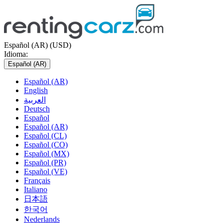
Español (AR) (USD)
Idioma:
Español (AR)
Español (AR)
English
العربية
Deutsch
Español
Español (AR)
Español (CL)
Español (CO)
Español (MX)
Español (PR)
Español (VE)
Français
Italiano
日本語
한국어
Nederlands