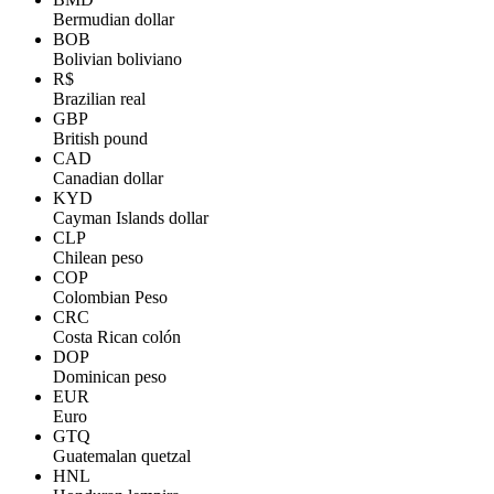
Bermudian dollar
BOB
Bolivian boliviano
R$
Brazilian real
GBP
British pound
CAD
Canadian dollar
KYD
Cayman Islands dollar
CLP
Chilean peso
COP
Colombian Peso
CRC
Costa Rican colón
DOP
Dominican peso
EUR
Euro
GTQ
Guatemalan quetzal
HNL