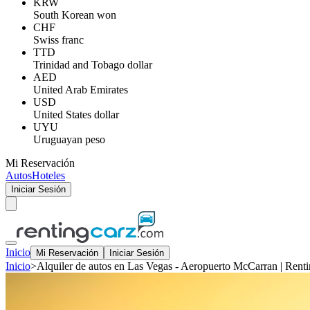
KRW
South Korean won
CHF
Swiss franc
TTD
Trinidad and Tobago dollar
AED
United Arab Emirates
USD
United States dollar
UYU
Uruguayan peso
Mi Reservación
Autos
Hoteles
Iniciar Sesión
Inicio
Mi Reservación
Iniciar Sesión
Inicio
>
Alquiler de autos en Las Vegas - Aeropuerto McCarran | Rent