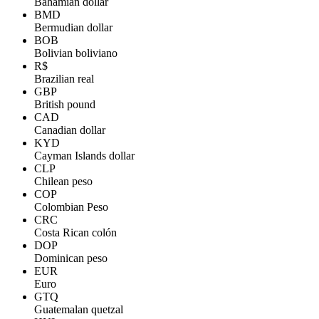
Bahamian dollar
BMD
Bermudian dollar
BOB
Bolivian boliviano
R$
Brazilian real
GBP
British pound
CAD
Canadian dollar
KYD
Cayman Islands dollar
CLP
Chilean peso
COP
Colombian Peso
CRC
Costa Rican colón
DOP
Dominican peso
EUR
Euro
GTQ
Guatemalan quetzal