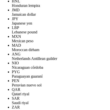
HNL
Honduran lempira
JMD
Jamaican dollar
JPY
Japanese yen
LBP
Lebanese pound
MXN
Mexican peso
MAD
Moroccan dirham
ANG
Netherlands Antillean guilder
NIO
Nicaraguan córdoba
PYG
Paraguayan guaraní
PEN
Peruvian nuevo sol
QAR
Qatari riyal
SAR
Saudi riyal
ZAR