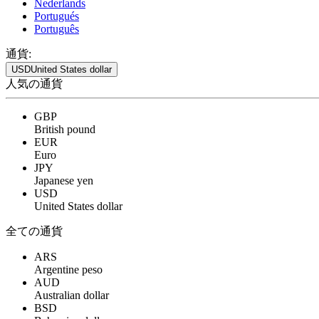
Nederlands
Portugués
Português
通貨:
USD
United States dollar
人気の通貨
GBP
British pound
EUR
Euro
JPY
Japanese yen
USD
United States dollar
全ての通貨
ARS
Argentine peso
AUD
Australian dollar
BSD