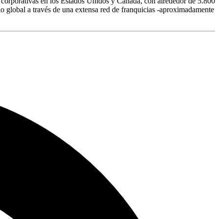
 corporativas en los Estados Unidos y Canadá, con alrededor de 5.800
o global a través de una extensa red de franquicias -aproximadamente