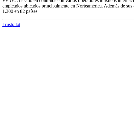
EE.UU. basado en contratos con varios operadores turísticos interna
empleados ubicados principalmente en Norteamérica. Además de sus op
1.300 en 82 países.
Trustpilot