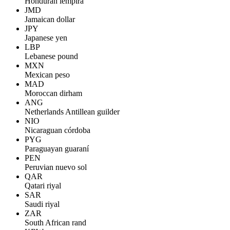
Honduran lempira
JMD
Jamaican dollar
JPY
Japanese yen
LBP
Lebanese pound
MXN
Mexican peso
MAD
Moroccan dirham
ANG
Netherlands Antillean guilder
NIO
Nicaraguan córdoba
PYG
Paraguayan guaraní
PEN
Peruvian nuevo sol
QAR
Qatari riyal
SAR
Saudi riyal
ZAR
South African rand