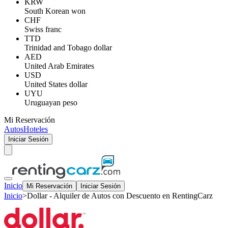
KRW
South Korean won
CHF
Swiss franc
TTD
Trinidad and Tobago dollar
AED
United Arab Emirates
USD
United States dollar
UYU
Uruguayan peso
Mi Reservación
Autos
Hoteles
Iniciar Sesión
Inicio
Mi Reservación
Iniciar Sesión
Inicio
>
Dollar - Alquiler de Autos con Descuento en RentingCarz