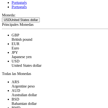
Portugués
Português
Moneda:
USD
United States dollar
Principales Monedas
GBP
British pound
EUR
Euro
JPY
Japanese yen
USD
United States dollar
Todas las Monedas
ARS
Argentine peso
AUD
Australian dollar
BSD
Bahamian dollar
BMD