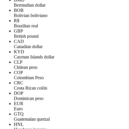
Bermudian dollar
BOB
Bolivian boliviano
R$
Brazilian real
GBP
British pound
CAD
Canadian dollar
KYD
Cayman Islands dollar
CLP
Chilean peso
COP
Colombian Peso
CRC
Costa Rican colón
DOP
Dominican peso
EUR
Euro
GTQ
Guatemalan quetzal
HNL