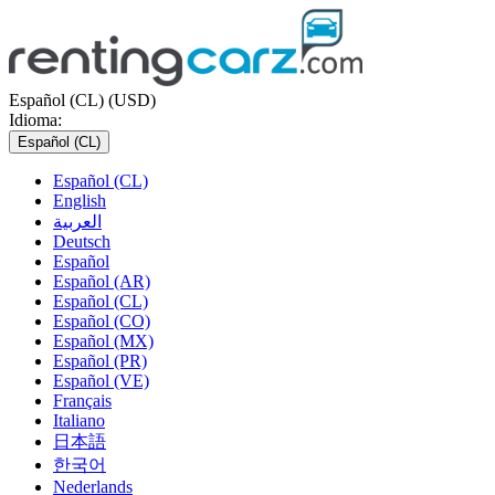
Español (CL) (USD)
Idioma:
Español (CL)
Español (CL)
English
العربية
Deutsch
Español
Español (AR)
Español (CL)
Español (CO)
Español (MX)
Español (PR)
Español (VE)
Français
Italiano
日本語
한국어
Nederlands