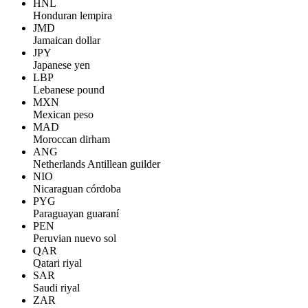
HNL
Honduran lempira
JMD
Jamaican dollar
JPY
Japanese yen
LBP
Lebanese pound
MXN
Mexican peso
MAD
Moroccan dirham
ANG
Netherlands Antillean guilder
NIO
Nicaraguan córdoba
PYG
Paraguayan guaraní
PEN
Peruvian nuevo sol
QAR
Qatari riyal
SAR
Saudi riyal
ZAR