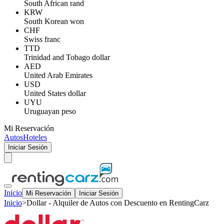
South African rand
KRW
South Korean won
CHF
Swiss franc
TTD
Trinidad and Tobago dollar
AED
United Arab Emirates
USD
United States dollar
UYU
Uruguayan peso
Mi Reservación
Autos
Hoteles
Iniciar Sesión
Inicio
Mi Reservación
Iniciar Sesión
Inicio
>
Dollar - Alquiler de Autos con Descuento en RentingCarz