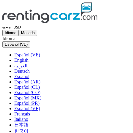
es-ve | USD
Idioma
Moneda
Idioma:
Español (VE)
Español (VE)
English
العربية
Deutsch
Español
Español (AR)
Español (CL)
Español (CO)
Español (MX)
Español (PR)
Español (VE)
Français
Italiano
日本語
한국어