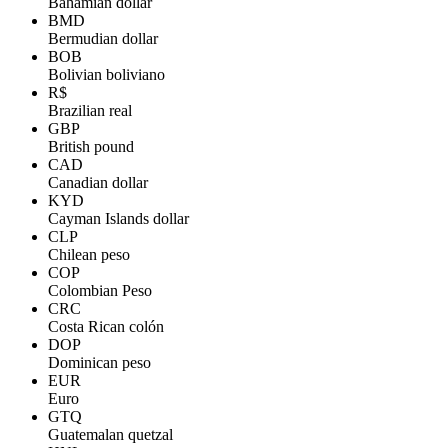
Bahamian dollar
BMD
Bermudian dollar
BOB
Bolivian boliviano
R$
Brazilian real
GBP
British pound
CAD
Canadian dollar
KYD
Cayman Islands dollar
CLP
Chilean peso
COP
Colombian Peso
CRC
Costa Rican colón
DOP
Dominican peso
EUR
Euro
GTQ
Guatemalan quetzal