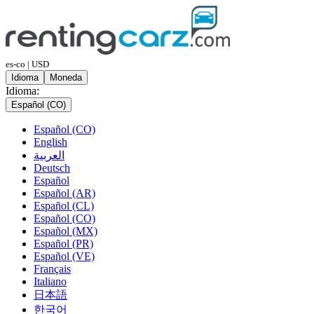
es-co | USD
Idioma
Moneda
Idioma:
Español (CO)
Español (CO)
English
العربية
Deutsch
Español
Español (AR)
Español (CL)
Español (CO)
Español (MX)
Español (PR)
Español (VE)
Français
Italiano
日本語
한국어