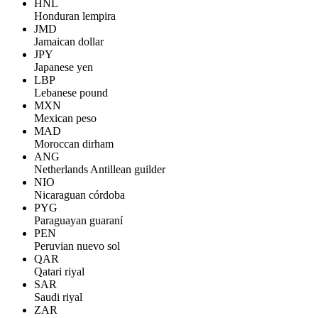
HNL
Honduran lempira
JMD
Jamaican dollar
JPY
Japanese yen
LBP
Lebanese pound
MXN
Mexican peso
MAD
Moroccan dirham
ANG
Netherlands Antillean guilder
NIO
Nicaraguan córdoba
PYG
Paraguayan guaraní
PEN
Peruvian nuevo sol
QAR
Qatari riyal
SAR
Saudi riyal
ZAR