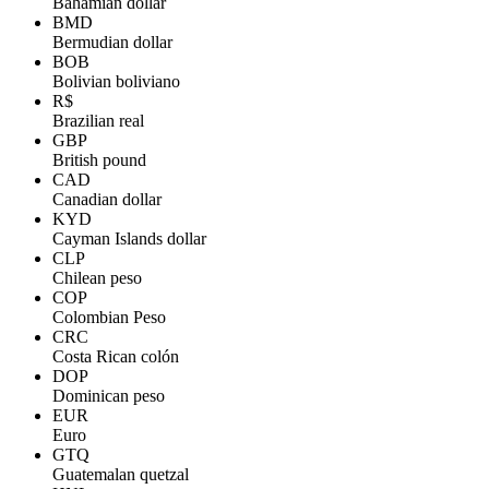
Bahamian dollar
BMD
Bermudian dollar
BOB
Bolivian boliviano
R$
Brazilian real
GBP
British pound
CAD
Canadian dollar
KYD
Cayman Islands dollar
CLP
Chilean peso
COP
Colombian Peso
CRC
Costa Rican colón
DOP
Dominican peso
EUR
Euro
GTQ
Guatemalan quetzal