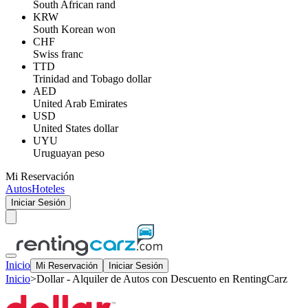
South African rand
KRW
South Korean won
CHF
Swiss franc
TTD
Trinidad and Tobago dollar
AED
United Arab Emirates
USD
United States dollar
UYU
Uruguayan peso
Mi Reservación
Autos
Hoteles
Iniciar Sesión
Inicio
Mi Reservación
Iniciar Sesión
Inicio
>
Dollar - Alquiler de Autos con Descuento en RentingCarz