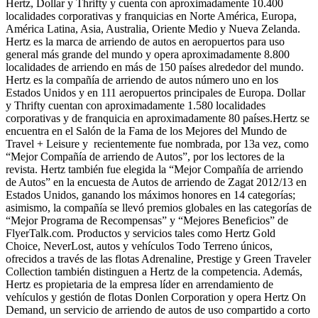
Hertz, Dollar y Thrifty y cuenta con aproximadamente 10.400
localidades corporativas y franquicias en Norte América, Europa,
América Latina, Asia, Australia, Oriente Medio y Nueva Zelanda.
Hertz es la marca de arriendo de autos en aeropuertos para uso
general más grande del mundo y opera aproximadamente 8.800
localidades de arriendo en más de 150 países alrededor del mundo.
Hertz es la compañía de arriendo de autos número uno en los
Estados Unidos y en 111 aeropuertos principales de Europa. Dollar
y Thrifty cuentan con aproximadamente 1.580 localidades
corporativas y de franquicia en aproximadamente 80 países.Hertz se
encuentra en el Salón de la Fama de los Mejores del Mundo de
Travel + Leisure y recientemente fue nombrada, por 13a vez, como
“Mejor Compañía de arriendo de Autos”, por los lectores de la
revista. Hertz también fue elegida la “Mejor Compañía de arriendo
de Autos” en la encuesta de Autos de arriendo de Zagat 2012/13 en
Estados Unidos, ganando los máximos honores en 14 categorías;
asimismo, la compañía se llevó premios globales en las categorías de
“Mejor Programa de Recompensas” y “Mejores Beneficios” de
FlyerTalk.com. Productos y servicios tales como Hertz Gold
Choice, NeverLost, autos y vehículos Todo Terreno únicos,
ofrecidos a través de las flotas Adrenaline, Prestige y Green Traveler
Collection también distinguen a Hertz de la competencia. Además,
Hertz es propietaria de la empresa líder en arrendamiento de
vehículos y gestión de flotas Donlen Corporation y opera Hertz On
Demand, un servicio de arriendo de autos de uso compartido a corto