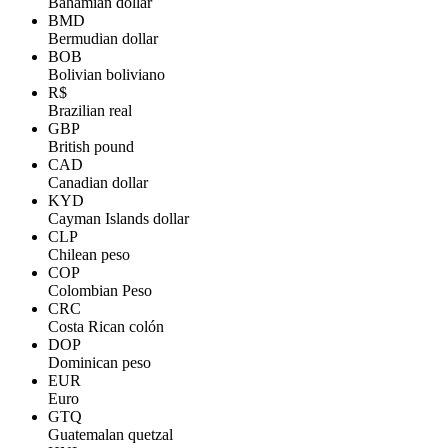
Bahamian dollar
BMD
Bermudian dollar
BOB
Bolivian boliviano
R$
Brazilian real
GBP
British pound
CAD
Canadian dollar
KYD
Cayman Islands dollar
CLP
Chilean peso
COP
Colombian Peso
CRC
Costa Rican colón
DOP
Dominican peso
EUR
Euro
GTQ
Guatemalan quetzal