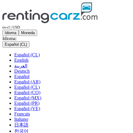
es-cl | USD
Idioma
Moneda
Idioma:
Español (CL)
Español (CL)
English
العربية
Deutsch
Español
Español (AR)
Español (CL)
Español (CO)
Español (MX)
Español (PR)
Español (VE)
Français
Italiano
日本語
한국어