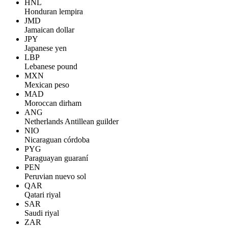
HNL
Honduran lempira
JMD
Jamaican dollar
JPY
Japanese yen
LBP
Lebanese pound
MXN
Mexican peso
MAD
Moroccan dirham
ANG
Netherlands Antillean guilder
NIO
Nicaraguan córdoba
PYG
Paraguayan guaraní
PEN
Peruvian nuevo sol
QAR
Qatari riyal
SAR
Saudi riyal
ZAR