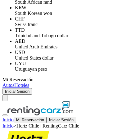
South African rand
KRW
South Korean won
CHF
Swiss franc
TTD
Trinidad and Tobago dollar
AED
United Arab Emirates
USD
United States dollar
UYU
Uruguayan peso
Mi Reservación
Autos
Hoteles
Iniciar Sesión
Inicio
Mi Reservación
Iniciar Sesión
Inicio
>
Hertz Chile | RentingCarz Chile