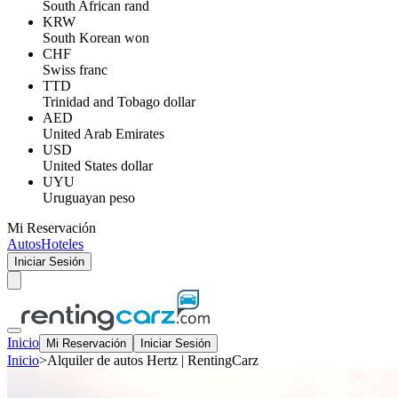
South African rand
KRW
South Korean won
CHF
Swiss franc
TTD
Trinidad and Tobago dollar
AED
United Arab Emirates
USD
United States dollar
UYU
Uruguayan peso
Mi Reservación
Autos
Hoteles
Iniciar Sesión
Inicio
Mi Reservación
Iniciar Sesión
Inicio
>
Alquiler de autos Hertz | RentingCarz