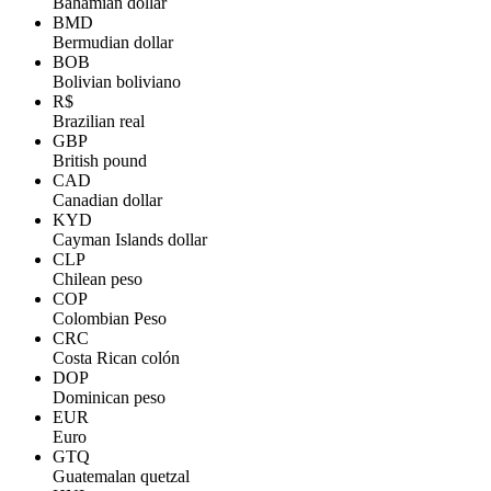
Bahamian dollar
BMD
Bermudian dollar
BOB
Bolivian boliviano
R$
Brazilian real
GBP
British pound
CAD
Canadian dollar
KYD
Cayman Islands dollar
CLP
Chilean peso
COP
Colombian Peso
CRC
Costa Rican colón
DOP
Dominican peso
EUR
Euro
GTQ
Guatemalan quetzal