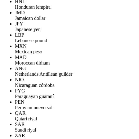
HNL
Honduran lempira
JMD
Jamaican dollar
JPY
Japanese yen
LBP
Lebanese pound
MXN
Mexican peso
MAD
Moroccan dirham
ANG
Netherlands Antillean guilder
NIO
Nicaraguan córdoba
PYG
Paraguayan guaraní
PEN
Peruvian nuevo sol
QAR
Qatari riyal
SAR
Saudi riyal
ZAR