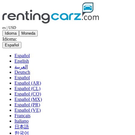
es | USD
Idioma
Moneda
Idioma:
Español
Español
English
العربية
Deutsch
Español
Español (AR)
Español (CL)
Español (CO)
Español (MX)
Español (PR)
Español (VE)
Français
Italiano
日本語
한국어