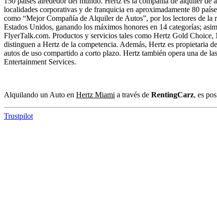
150 países alrededor del mundo. Hertz es la compañía de alquiler de
localidades corporativas y de franquicia en aproximadamente 80 país
como “Mejor Compañía de Alquiler de Autos”, por los lectores de la r
Estados Unidos, ganando los máximos honores en 14 categorías; asim
FlyerTalk.com. Productos y servicios tales como Hertz Gold Choice, N
distinguen a Hertz de la competencia. Además, Hertz es propietaria d
autos de uso compartido a corto plazo. Hertz también opera una de l
Entertainment Services.
Alquilando un Auto en
Hertz Miami
a través de
RentingCarz
, es po
Trustpilot