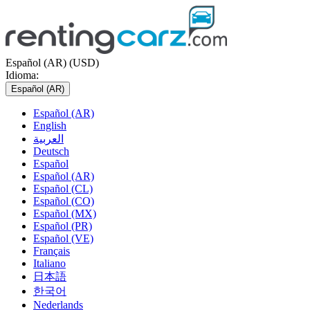
Español (AR) (USD)
Idioma:
Español (AR)
Español (AR)
English
العربية
Deutsch
Español
Español (AR)
Español (CL)
Español (CO)
Español (MX)
Español (PR)
Español (VE)
Français
Italiano
日本語
한국어
Nederlands