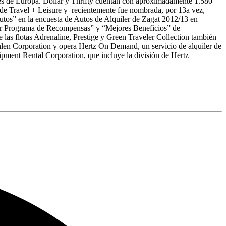
les de Europa. Dollar y Thrifty cuentan con aproximadamente 1.580
 de Travel + Leisure y recientemente fue nombrada, por 13a vez,
utos” en la encuesta de Autos de Alquiler de Zagat 2012/13 en
jor Programa de Recompensas” y “Mejores Beneficios” de
 las flotas Adrenaline, Prestige y Green Traveler Collection también
onlen Corporation y opera Hertz On Demand, un servicio de alquiler de
pment Rental Corporation, que incluye la división de Hertz