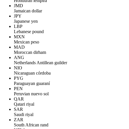
Honduran lempira
JMD
Jamaican dollar
JPY
Japanese yen
LBP
Lebanese pound
MXN
Mexican peso
MAD
Moroccan dirham
ANG
Netherlands Antillean guilder
NIO
Nicaraguan córdoba
PYG
Paraguayan guaraní
PEN
Peruvian nuevo sol
QAR
Qatari riyal
SAR
Saudi riyal
ZAR
South African rand