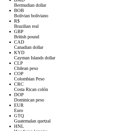
Bermudian dollar
BOB
Bolivian boliviano
R$
Brazilian real
GBP
British pound
CAD
Canadian dollar
KYD
Cayman Islands dollar
CLP
Chilean peso
COP
Colombian Peso
CRC
Costa Rican colón
DOP
Dominican peso
EUR
Euro
GTQ
Guatemalan quetzal
HNL