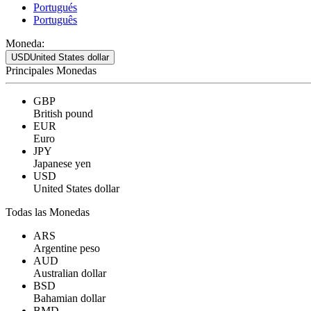
Portugués
Português
Moneda:
USD
United States dollar
Principales Monedas
GBP
British pound
EUR
Euro
JPY
Japanese yen
USD
United States dollar
Todas las Monedas
ARS
Argentine peso
AUD
Australian dollar
BSD
Bahamian dollar
BMD