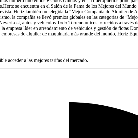
 autos número uno en los Estados Unidos y en 111 aeropuertos principa
es.Hertz se encuentra en el Salón de la Fama de los Mejores del Mundo
evista. Hertz también fue elegida la “Mejor Compañía de Alquiler de A
ismo, la compañía se llevó premios globales en las categorías de “Me
everLost, autos y vehículos Todo Terreno únicos, ofrecidos a través de
e la empresa líder en arrendamiento de vehículos y gestión de flotas D
as empresas de alquiler de maquinaria más grande del mundo, Hertz Equi
sible acceder a las mejores tarifas del mercado.