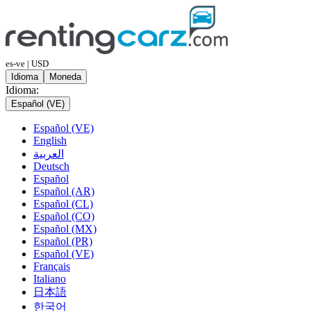
es-ve | USD
Idioma
Moneda
Idioma:
Español (VE)
Español (VE)
English
العربية
Deutsch
Español
Español (AR)
Español (CL)
Español (CO)
Español (MX)
Español (PR)
Español (VE)
Français
Italiano
日本語
한국어