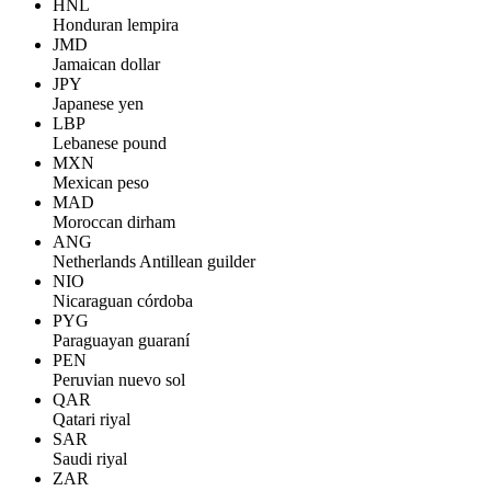
HNL
Honduran lempira
JMD
Jamaican dollar
JPY
Japanese yen
LBP
Lebanese pound
MXN
Mexican peso
MAD
Moroccan dirham
ANG
Netherlands Antillean guilder
NIO
Nicaraguan córdoba
PYG
Paraguayan guaraní
PEN
Peruvian nuevo sol
QAR
Qatari riyal
SAR
Saudi riyal
ZAR