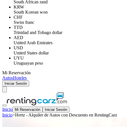
South African rand
KRW
South Korean won
CHF
Swiss franc
TTD
Trinidad and Tobago dollar
AED
United Arab Emirates
USD
United States dollar
UYU
Uruguayan peso
Mi Reservación
Autos
Hoteles
Iniciar Sesión
Inicio
Mi Reservación
Iniciar Sesión
Inicio
>
Hertz - Alquiler de Autos con Descuento en RentingCarz