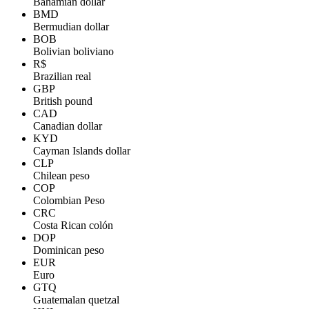
Bahamian dollar
BMD
Bermudian dollar
BOB
Bolivian boliviano
R$
Brazilian real
GBP
British pound
CAD
Canadian dollar
KYD
Cayman Islands dollar
CLP
Chilean peso
COP
Colombian Peso
CRC
Costa Rican colón
DOP
Dominican peso
EUR
Euro
GTQ
Guatemalan quetzal