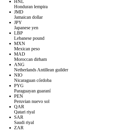
HNL
Honduran lempira
JMD
Jamaican dollar
JPY
Japanese yen
LBP
Lebanese pound
MXN
Mexican peso
MAD
Moroccan dirham
ANG
Netherlands Antillean guilder
NIO
Nicaraguan córdoba
PYG
Paraguayan guaraní
PEN
Peruvian nuevo sol
QAR
Qatari riyal
SAR
Saudi riyal
ZAR