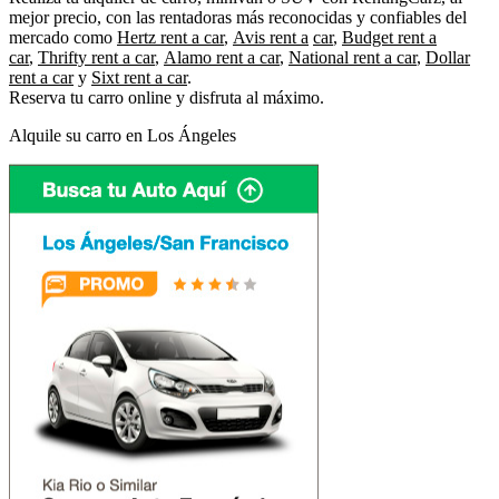
mejor precio, con las rentadoras más reconocidas y confiables del
mercado como
Hertz rent a car
,
Avis rent a
car
,
Budget rent a
car
,
Thrifty rent a car
,
Alamo rent a car
,
National rent a car
,
Dollar
rent a car
y
Sixt rent a car
.
Reserva tu carro online y disfruta al máximo.
Alquile su carro en Los Ángeles