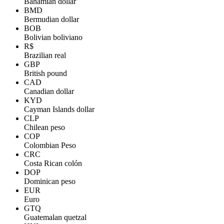
Bahamian dollar
BMD
Bermudian dollar
BOB
Bolivian boliviano
R$
Brazilian real
GBP
British pound
CAD
Canadian dollar
KYD
Cayman Islands dollar
CLP
Chilean peso
COP
Colombian Peso
CRC
Costa Rican colón
DOP
Dominican peso
EUR
Euro
GTQ
Guatemalan quetzal