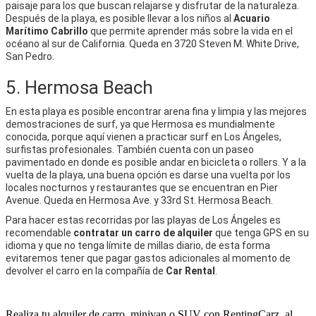
paisaje para los que buscan relajarse y disfrutar de la naturaleza.
Después de la playa, es posible llevar a los niños al
Acuario
Marítimo Cabrillo
que permite aprender más sobre la vida en el
océano al sur de California. Queda en 3720 Steven M. White Drive,
San Pedro.
5. Hermosa Beach
En esta playa es posible encontrar arena fina y limpia y las mejores
demostraciones de surf, ya que Hermosa es mundialmente
conocida, porque aquí vienen a practicar surf en Los Ángeles,
surfistas profesionales. También cuenta con un paseo
pavimentado en donde es posible andar en bicicleta o rollers. Y a la
vuelta de la playa, una buena opción es darse una vuelta por los
locales nocturnos y restaurantes que se encuentran en Pier
Avenue. Queda en Hermosa Ave. y 33rd St. Hermosa Beach.
Para hacer estas recorridas por las playas de Los Ángeles es
recomendable
contratar un carro de alquiler
que tenga GPS en su
idioma y que no tenga límite de millas diario, de esta forma
evitaremos tener que pagar gastos adicionales al momento de
devolver el carro en la compañía de
Car Rental
.
Realiza tu alquiler de carro, minivan o SUV con RentingCarz, al