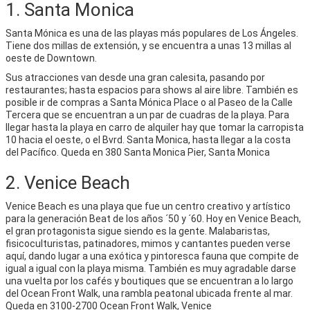
1. Santa Monica
Santa Mónica es una de las playas más populares de Los Ángeles.
Tiene dos millas de extensión, y se encuentra a unas 13 millas al
oeste de Downtown.
Sus atracciones van desde una gran calesita, pasando por
restaurantes; hasta espacios para shows al aire libre. También es
posible ir de compras a Santa Mónica Place o al Paseo de la Calle
Tercera que se encuentran a un par de cuadras de la playa. Para
llegar hasta la playa en carro de alquiler hay que tomar la carropista
10 hacia el oeste, o el Bvrd. Santa Monica, hasta llegar a la costa
del Pacífico. Queda en 380 Santa Monica Pier, Santa Monica
2. Venice Beach
Venice Beach es una playa que fue un centro creativo y artístico
para la generación Beat de los años ´50 y ´60. Hoy en Venice Beach,
el gran protagonista sigue siendo es la gente. Malabaristas,
fisicoculturistas, patinadores, mimos y cantantes pueden verse
aquí, dando lugar a una exótica y pintoresca fauna que compite de
igual a igual con la playa misma. También es muy agradable darse
una vuelta por los cafés y boutiques que se encuentran a lo largo
del Ocean Front Walk, una rambla peatonal ubicada frente al mar.
Queda en 3100-2700 Ocean Front Walk, Venice