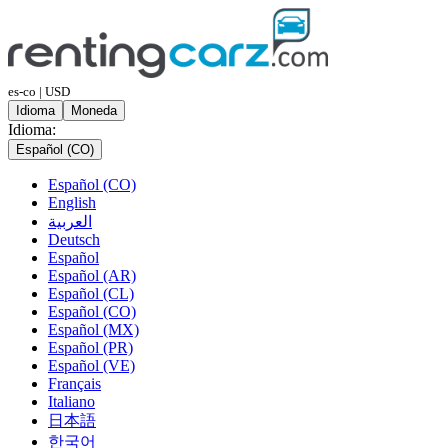
es-co | USD
Idioma
Moneda
Idioma:
Español (CO)
Español (CO)
English
العربية
Deutsch
Español
Español (AR)
Español (CL)
Español (CO)
Español (MX)
Español (PR)
Español (VE)
Français
Italiano
日本語
한국어