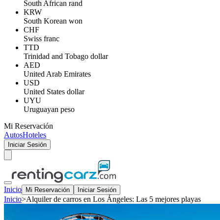
South African rand
KRW
South Korean won
CHF
Swiss franc
TTD
Trinidad and Tobago dollar
AED
United Arab Emirates
USD
United States dollar
UYU
Uruguayan peso
Mi Reservación
Autos
Hoteles
Iniciar Sesión
Inicio
Mi Reservación
Iniciar Sesión
Inicio
>
Alquiler de carros en Los Ángeles: Las 5 mejores playas