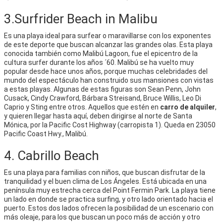
3.Surfrider Beach in Malibu
Es una playa ideal para surfear o maravillarse con los exponentes
de este deporte que buscan alcanzar las grandes olas. Esta playa
conocida también como Malibú Lagoon, fue el epicentro de la
cultura surfer durante los años ´60. Malibú se ha vuelto muy
popular desde hace unos años, porque muchas celebridades del
mundo del espectáculo han construido sus mansiones con vistas
a estas playas. Algunas de estas figuras son Sean Penn, John
Cusack, Cindy Crawford, Bárbara Streisand, Bruce Willis, Leo Di
Caprio y Sting entre otros. Aquellos que estén en
carro de alquiler
,
y quieren llegar hasta aquí, deben dirigirse al norte de Santa
Mónica, por la Pacific Cost Highway (carropista 1). Queda en 23050
Pacific Coast Hwy., Malibú.
4. Cabrillo Beach
Es una playa para familias con niños, que buscan disfrutar de la
tranquilidad y el buen clima de Los Ángeles. Está ubicada en una
península muy estrecha cerca del Point Fermin Park. La playa tiene
un lado en donde se practica surfing, y otro lado orientado hacia el
puerto. Estos dos lados ofrecen la posibilidad de un escenario con
más oleaje, para los que buscan un poco más de acción y otro