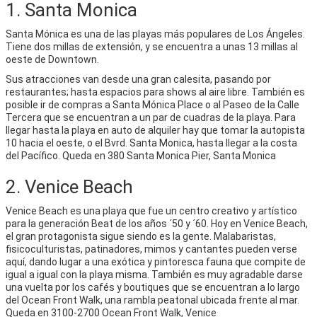
1. Santa Monica
Santa Mónica es una de las playas más populares de Los Ángeles.
Tiene dos millas de extensión, y se encuentra a unas 13 millas al
oeste de Downtown.
Sus atracciones van desde una gran calesita, pasando por
restaurantes; hasta espacios para shows al aire libre. También es
posible ir de compras a Santa Mónica Place o al Paseo de la Calle
Tercera que se encuentran a un par de cuadras de la playa. Para
llegar hasta la playa en auto de alquiler hay que tomar la autopista
10 hacia el oeste, o el Bvrd. Santa Monica, hasta llegar a la costa
del Pacífico. Queda en 380 Santa Monica Pier, Santa Monica
2. Venice Beach
Venice Beach es una playa que fue un centro creativo y artístico
para la generación Beat de los años ´50 y ´60. Hoy en Venice Beach,
el gran protagonista sigue siendo es la gente. Malabaristas,
fisicoculturistas, patinadores, mimos y cantantes pueden verse
aquí, dando lugar a una exótica y pintoresca fauna que compite de
igual a igual con la playa misma. También es muy agradable darse
una vuelta por los cafés y boutiques que se encuentran a lo largo
del Ocean Front Walk, una rambla peatonal ubicada frente al mar.
Queda en 3100-2700 Ocean Front Walk, Venice