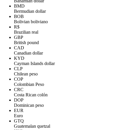
Bahamian dollar
BMD
Bermudian dollar
BOB
Bolivian boliviano
R$
Brazilian real
GBP
British pound
CAD
Canadian dollar
KYD
Cayman Islands dollar
CLP
Chilean peso
COP
Colombian Peso
CRC
Costa Rican colón
DOP
Dominican peso
EUR
Euro
GTQ
Guatemalan quetzal