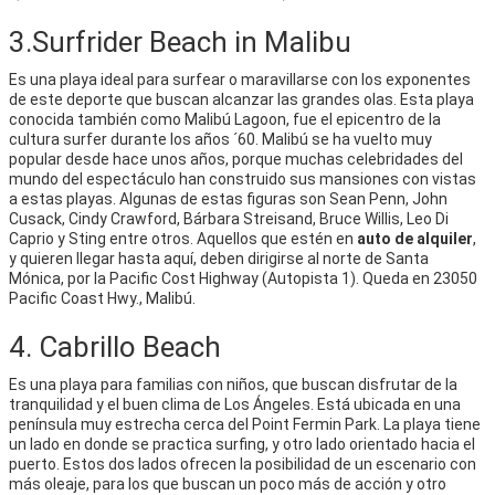
3.Surfrider Beach in Malibu
Es una playa ideal para surfear o maravillarse con los exponentes
de este deporte que buscan alcanzar las grandes olas. Esta playa
conocida también como Malibú Lagoon, fue el epicentro de la
cultura surfer durante los años ´60. Malibú se ha vuelto muy
popular desde hace unos años, porque muchas celebridades del
mundo del espectáculo han construido sus mansiones con vistas
a estas playas. Algunas de estas figuras son Sean Penn, John
Cusack, Cindy Crawford, Bárbara Streisand, Bruce Willis, Leo Di
Caprio y Sting entre otros. Aquellos que estén en
auto de alquiler
,
y quieren llegar hasta aquí, deben dirigirse al norte de Santa
Mónica, por la Pacific Cost Highway (Autopista 1). Queda en 23050
Pacific Coast Hwy., Malibú.
4. Cabrillo Beach
Es una playa para familias con niños, que buscan disfrutar de la
tranquilidad y el buen clima de Los Ángeles. Está ubicada en una
península muy estrecha cerca del Point Fermin Park. La playa tiene
un lado en donde se practica surfing, y otro lado orientado hacia el
puerto. Estos dos lados ofrecen la posibilidad de un escenario con
más oleaje, para los que buscan un poco más de acción y otro