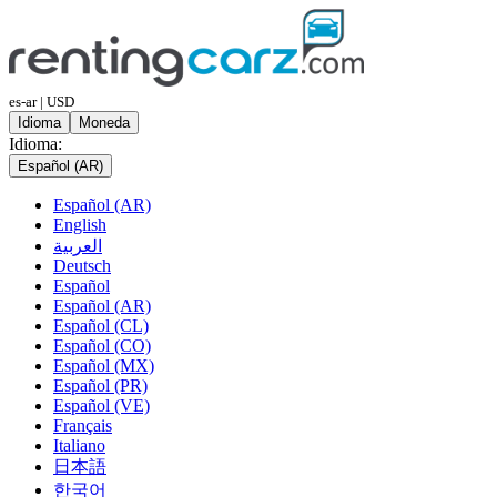
es-ar | USD
Idioma
Moneda
Idioma:
Español (AR)
Español (AR)
English
العربية
Deutsch
Español
Español (AR)
Español (CL)
Español (CO)
Español (MX)
Español (PR)
Español (VE)
Français
Italiano
日本語
한국어