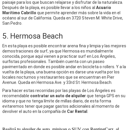
paisaje para los que buscan relajarse y disfrutar de la naturaleza.
Después de la playa, es posible llevar a los niños al
Acuario
Marítimo Cabrillo
que permite aprender más sobre la vida en el
océano al sur de California. Queda en 3720 Steven M. White Drive,
San Pedro.
5. Hermosa Beach
En esta playa es posible encontrar arena fina y limpia y las mejores
demostraciones de surf, ya que Hermosa es mundialmente
conocida, porque aquí vienen a practicar surf en Los Ángeles,
surfistas profesionales. También cuenta con un paseo
pavimentado en donde es posible andar en bicicleta o rollers. Y a la
vuelta de la playa, una buena opción es darse una vuelta por los
locales nocturnos y restaurantes que se encuentran en Pier
Avenue. Queda en Hermosa Ave. y 33rd St. Hermosa Beach.
Para hacer estas recorridas por las playas de Los Ángeles es
recomendable
contratar un auto de alquiler
que tenga GPS en su
idioma y que no tenga límite de millas diario, de esta forma
evitaremos tener que pagar gastos adicionales al momento de
devolver el auto en la compañía de
Car Rental
.
Realizá tu alquiler de auto, minivan o SUV con RentingCarz, al