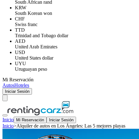
South African rand
KRW
South Korean won
CHF
Swiss franc
TTD
Trinidad and Tobago dollar
AED
United Arab Emirates
USD
United States dollar
UYU
Uruguayan peso
Mi Reservación
Autos
Hoteles
Iniciar Sesión
Inicio
Mi Reservación
Iniciar Sesión
Inicio
>
Alquiler de autos en Los Ángeles: Las 5 mejores playas