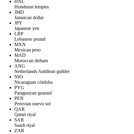
HNL
Honduran lempira
JMD
Jamaican dollar
JPY
Japanese yen
LBP
Lebanese pound
MXN
Mexican peso
MAD
Moroccan dirham
ANG
Netherlands Antillean guilder
NIO
Nicaraguan córdoba
PYG
Paraguayan guaraní
PEN
Peruvian nuevo sol
QAR
Qatari riyal
SAR
Saudi riyal
ZAR