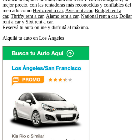
mejor precio, con las rentadoras más reconocidas y confiables del
mercado como
Hertz rent a car
,
Avis rent a
car
,
Budget rent a
car
,
Thrifty rent a car
,
Alamo rent a car
,
National rent a car
,
Dollar
rent a car
y
Sixt rent a car
.
Reservá tu auto online y disfrutá al máximo.
Alquilá tu auto en Los Ángeles