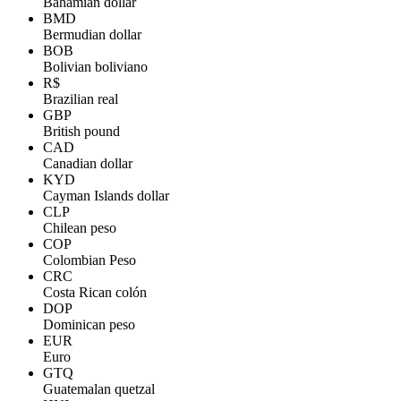
Bahamian dollar
BMD
Bermudian dollar
BOB
Bolivian boliviano
R$
Brazilian real
GBP
British pound
CAD
Canadian dollar
KYD
Cayman Islands dollar
CLP
Chilean peso
COP
Colombian Peso
CRC
Costa Rican colón
DOP
Dominican peso
EUR
Euro
GTQ
Guatemalan quetzal