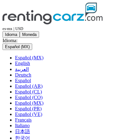
es-mx | USD
Idioma
Moneda
Idioma:
Español (MX)
Español (MX)
English
العربية
Deutsch
Español
Español (AR)
Español (CL)
Español (CO)
Español (MX)
Español (PR)
Español (VE)
Français
Italiano
日本語
한국어