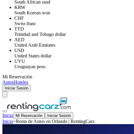
South African rand
KRW
South Korean won
CHF
Swiss franc
TTD
Trinidad and Tobago dollar
AED
United Arab Emirates
USD
United States dollar
UYU
Uruguayan peso
Mi Reservación
Autos
Hoteles
Iniciar Sesión
Inicio
Mi Reservación
Iniciar Sesión
Inicio
>
Renta de Autos en Orlando | RentingCarz