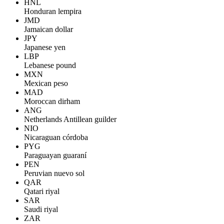
HNL
Honduran lempira
JMD
Jamaican dollar
JPY
Japanese yen
LBP
Lebanese pound
MXN
Mexican peso
MAD
Moroccan dirham
ANG
Netherlands Antillean guilder
NIO
Nicaraguan córdoba
PYG
Paraguayan guaraní
PEN
Peruvian nuevo sol
QAR
Qatari riyal
SAR
Saudi riyal
ZAR