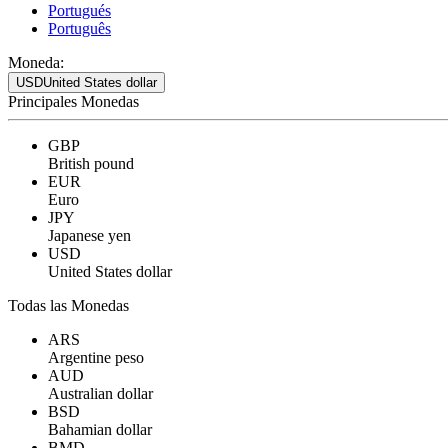
Portugués
Português
Moneda:
USD
United States dollar
Principales Monedas
GBP
British pound
EUR
Euro
JPY
Japanese yen
USD
United States dollar
Todas las Monedas
ARS
Argentine peso
AUD
Australian dollar
BSD
Bahamian dollar
BMD