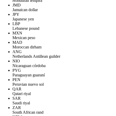
Honduran lempira
JMD
Jamaican dollar
JPY
Japanese yen
LBP
Lebanese pound
MXN
Mexican peso
MAD
Moroccan dirham
ANG
Netherlands Antillean guilder
NIO
Nicaraguan córdoba
PYG
Paraguayan guaraní
PEN
Peruvian nuevo sol
QAR
Qatari riyal
SAR
Saudi riyal
ZAR
South African rand