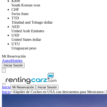
KRW
South Korean won
CHF
Swiss franc
TTD
Trinidad and Tobago dollar
AED
United Arab Emirates
USD
United States dollar
UYU
Uruguayan peso
Mi Reservación
Autos
Hoteles
Iniciar Sesión
Inicio
Mi Reservación
Iniciar Sesión
Inicio
>
Alquiler de Coches en USA con descuentos para Mexicanos |