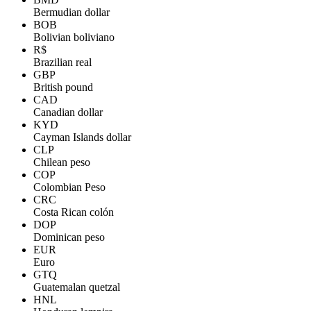
Bermudian dollar
BOB
Bolivian boliviano
R$
Brazilian real
GBP
British pound
CAD
Canadian dollar
KYD
Cayman Islands dollar
CLP
Chilean peso
COP
Colombian Peso
CRC
Costa Rican colón
DOP
Dominican peso
EUR
Euro
GTQ
Guatemalan quetzal
HNL