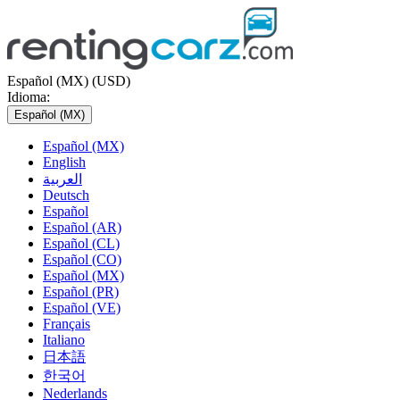
Español (MX) (USD)
Idioma:
Español (MX)
Español (MX)
English
العربية
Deutsch
Español
Español (AR)
Español (CL)
Español (CO)
Español (MX)
Español (PR)
Español (VE)
Français
Italiano
日本語
한국어
Nederlands