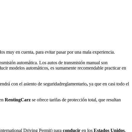
dos muy en cuenta, para evitar pasar por una mala experiencia.
nsmisión automática. Los autos de transmisión manual son
nducir modelos automáticos, es sumamente recomendable practicar en
vendrá con el asiento de seguridadreglamentario
,
ya que en casi todo el
 en
RentingCarz
se ofrece tarifas de protección total, que resultan
International Driving Permit) para
conducir
en los
Estados Unidos
.