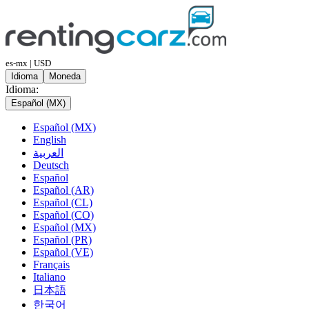
es-mx | USD
Idioma
Moneda
Idioma:
Español (MX)
Español (MX)
English
العربية
Deutsch
Español
Español (AR)
Español (CL)
Español (CO)
Español (MX)
Español (PR)
Español (VE)
Français
Italiano
日本語
한국어