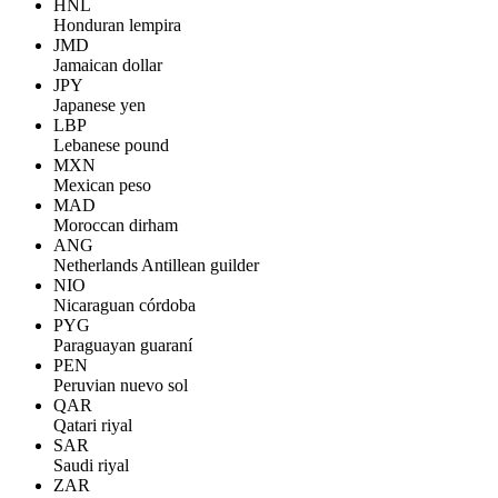
HNL
Honduran lempira
JMD
Jamaican dollar
JPY
Japanese yen
LBP
Lebanese pound
MXN
Mexican peso
MAD
Moroccan dirham
ANG
Netherlands Antillean guilder
NIO
Nicaraguan córdoba
PYG
Paraguayan guaraní
PEN
Peruvian nuevo sol
QAR
Qatari riyal
SAR
Saudi riyal
ZAR