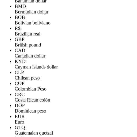
Bahamian dollar
BMD
Bermudian dollar
BOB
Bolivian boliviano
R$
Brazilian real
GBP
British pound
CAD
Canadian dollar
KYD
Cayman Islands dollar
CLP
Chilean peso
COP
Colombian Peso
CRC
Costa Rican colón
DOP
Dominican peso
EUR
Euro
GTQ
Guatemalan quetzal