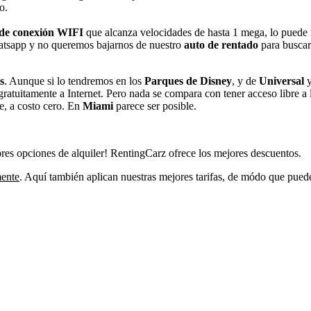
o.
 de conexión WIFI
que alcanza velocidades de hasta 1 mega, lo puede 
whatsapp y no queremos bajarnos de nuestro
auto de rentado
para buscar
s
. Aunque si lo tendremos en los
Parques de Disney
, y de
Universal
y
gratuitamente a Internet. Pero nada se compara con tener acceso libre a l
e, a costo cero. En
Miami
parece ser posible.
mejores opciones de alquiler! RentingCarz ofrece los mejores descuentos.
mente
. Aquí también aplican nuestras mejores tarifas, de módo que pued