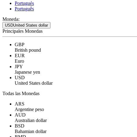
Portugués
Português
Moneda:
USD
United States dollar
Principales Monedas
GBP
British pound
EUR
Euro
JPY
Japanese yen
USD
United States dollar
Todas las Monedas
ARS
Argentine peso
AUD
Australian dollar
BSD
Bahamian dollar
BMD