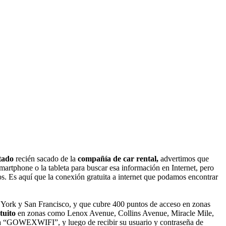
tado
recién sacado de la
compañía de car rental,
advertimos que
artphone o la tableta para buscar esa información en Internet, pero
os. Es aquí que la conexión gratuita a internet que podamos encontrar
 York y San Francisco, y que cubre 400 puntos de acceso en zonas
tuito
en zonas como Lenox Avenue, Collins Avenue, Miracle Mile,
mada “GOWEXWIFI”, y luego de recibir su usuario y contraseña de