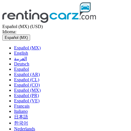
Español (MX) (USD)
Idioma:
Español (MX)
Español (MX)
English
العربية
Deutsch
Español
Español (AR)
Español (CL)
Español (CO)
Español (MX)
Español (PR)
Español (VE)
Français
Italiano
日本語
한국어
Nederlands