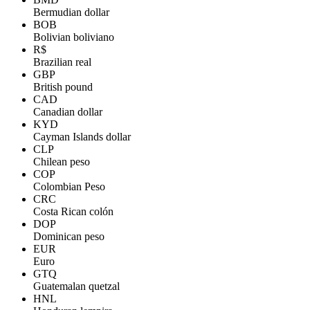
Bermudian dollar
BOB
Bolivian boliviano
R$
Brazilian real
GBP
British pound
CAD
Canadian dollar
KYD
Cayman Islands dollar
CLP
Chilean peso
COP
Colombian Peso
CRC
Costa Rican colón
DOP
Dominican peso
EUR
Euro
GTQ
Guatemalan quetzal
HNL