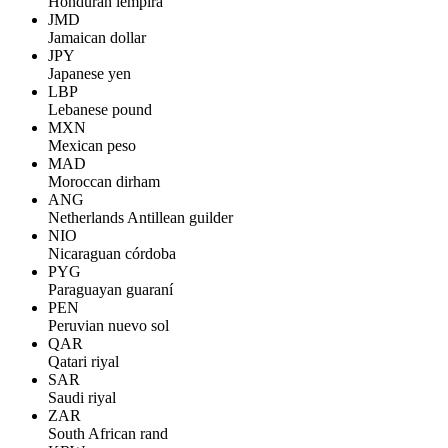
Honduran lempira
JMD
Jamaican dollar
JPY
Japanese yen
LBP
Lebanese pound
MXN
Mexican peso
MAD
Moroccan dirham
ANG
Netherlands Antillean guilder
NIO
Nicaraguan córdoba
PYG
Paraguayan guaraní
PEN
Peruvian nuevo sol
QAR
Qatari riyal
SAR
Saudi riyal
ZAR
South African rand