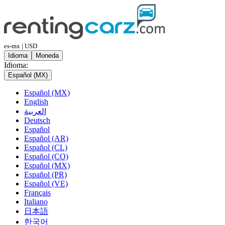
es-mx | USD
Idioma
Moneda
Idioma:
Español (MX)
Español (MX)
English
العربية
Deutsch
Español
Español (AR)
Español (CL)
Español (CO)
Español (MX)
Español (PR)
Español (VE)
Français
Italiano
日本語
한국어