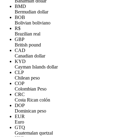
Bahamian dollar
BMD
Bermudian dollar
BOB
Bolivian boliviano
R$
Brazilian real
GBP
British pound
CAD
Canadian dollar
KYD
Cayman Islands dollar
CLP
Chilean peso
COP
Colombian Peso
CRC
Costa Rican colón
DOP
Dominican peso
EUR
Euro
GTQ
Guatemalan quetzal