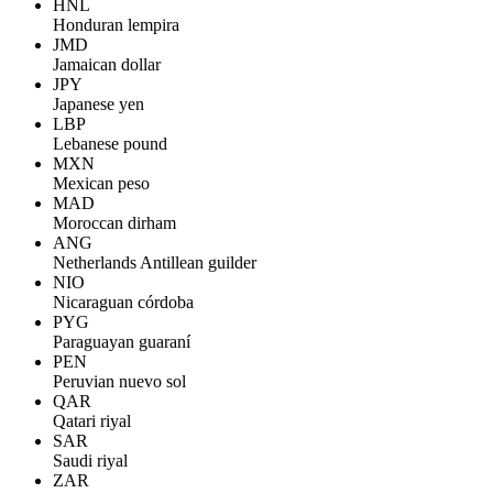
HNL
Honduran lempira
JMD
Jamaican dollar
JPY
Japanese yen
LBP
Lebanese pound
MXN
Mexican peso
MAD
Moroccan dirham
ANG
Netherlands Antillean guilder
NIO
Nicaraguan córdoba
PYG
Paraguayan guaraní
PEN
Peruvian nuevo sol
QAR
Qatari riyal
SAR
Saudi riyal
ZAR