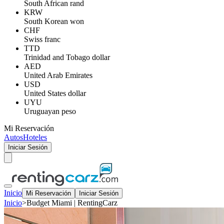
South African rand
KRW
South Korean won
CHF
Swiss franc
TTD
Trinidad and Tobago dollar
AED
United Arab Emirates
USD
United States dollar
UYU
Uruguayan peso
Mi Reservación
Autos
Hoteles
Iniciar Sesión
Inicio
Mi Reservación
Iniciar Sesión
Inicio
>
Budget Miami | RentingCarz