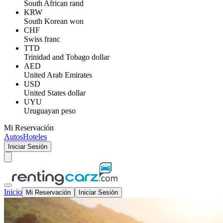
South African rand
KRW
South Korean won
CHF
Swiss franc
TTD
Trinidad and Tobago dollar
AED
United Arab Emirates
USD
United States dollar
UYU
Uruguayan peso
Mi Reservación
Autos
Hoteles
Iniciar Sesión
Inicio
Mi Reservación
Iniciar Sesión