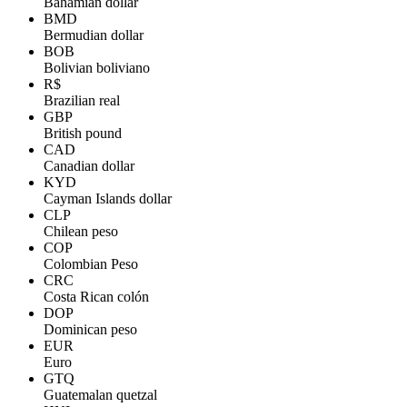
Bahamian dollar
BMD
Bermudian dollar
BOB
Bolivian boliviano
R$
Brazilian real
GBP
British pound
CAD
Canadian dollar
KYD
Cayman Islands dollar
CLP
Chilean peso
COP
Colombian Peso
CRC
Costa Rican colón
DOP
Dominican peso
EUR
Euro
GTQ
Guatemalan quetzal