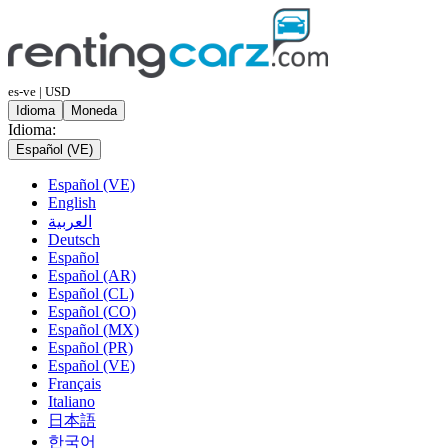
es-ve | USD
Idioma
Moneda
Idioma:
Español (VE)
Español (VE)
English
العربية
Deutsch
Español
Español (AR)
Español (CL)
Español (CO)
Español (MX)
Español (PR)
Español (VE)
Français
Italiano
日本語
한국어