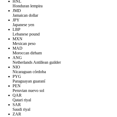
HNL
Honduran lempira
JMD
Jamaican dollar
JPY
Japanese yen
LBP
Lebanese pound
MXN
Mexican peso
MAD
Moroccan dirham
ANG
Netherlands Antillean guilder
NIO
Nicaraguan córdoba
PYG
Paraguayan guaraní
PEN
Peruvian nuevo sol
QAR
Qatari riyal
SAR
Saudi riyal
ZAR