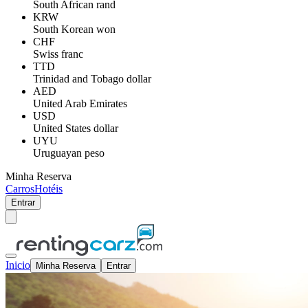
South African rand
KRW
South Korean won
CHF
Swiss franc
TTD
Trinidad and Tobago dollar
AED
United Arab Emirates
USD
United States dollar
UYU
Uruguayan peso
Minha Reserva
Carros
Hotéis
Entrar
Inicio
Minha Reserva
Entrar