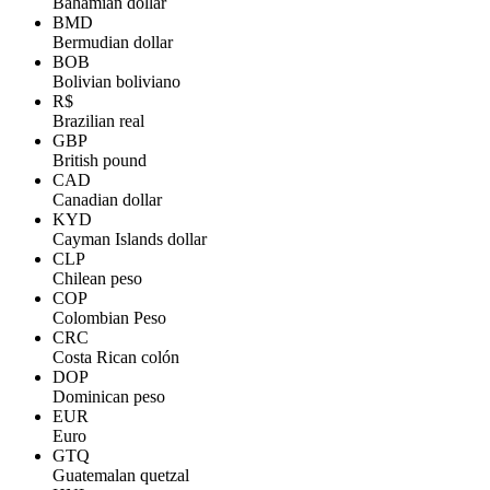
Bahamian dollar
BMD
Bermudian dollar
BOB
Bolivian boliviano
R$
Brazilian real
GBP
British pound
CAD
Canadian dollar
KYD
Cayman Islands dollar
CLP
Chilean peso
COP
Colombian Peso
CRC
Costa Rican colón
DOP
Dominican peso
EUR
Euro
GTQ
Guatemalan quetzal