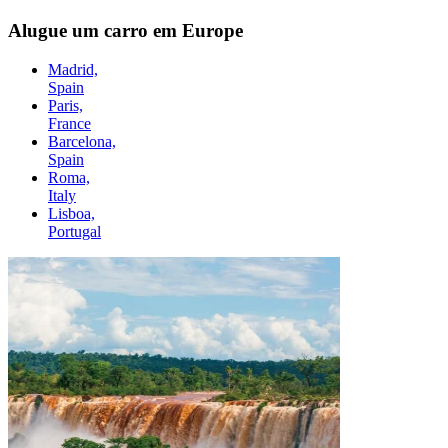
Alugue um carro em Europe
Madrid,
Spain
Paris,
France
Barcelona,
Spain
Roma,
Italy
Lisboa,
Portugal