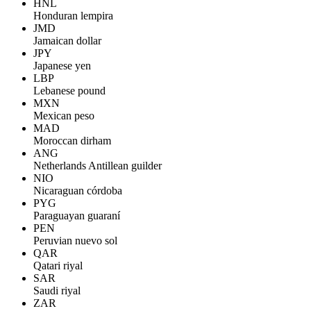
HNL
Honduran lempira
JMD
Jamaican dollar
JPY
Japanese yen
LBP
Lebanese pound
MXN
Mexican peso
MAD
Moroccan dirham
ANG
Netherlands Antillean guilder
NIO
Nicaraguan córdoba
PYG
Paraguayan guaraní
PEN
Peruvian nuevo sol
QAR
Qatari riyal
SAR
Saudi riyal
ZAR