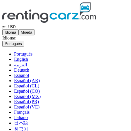
pt | USD
Idioma
Moeda
Idioma:
Portugués
Portugués
English
العربية
Deutsch
Español
Español (AR)
Español (CL)
Español (CO)
Español (MX)
Español (PR)
Español (VE)
Français
Italiano
日本語
한국어