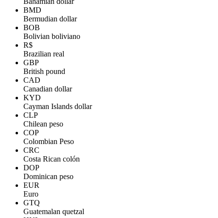
Bahamian dollar
BMD
Bermudian dollar
BOB
Bolivian boliviano
R$
Brazilian real
GBP
British pound
CAD
Canadian dollar
KYD
Cayman Islands dollar
CLP
Chilean peso
COP
Colombian Peso
CRC
Costa Rican colón
DOP
Dominican peso
EUR
Euro
GTQ
Guatemalan quetzal