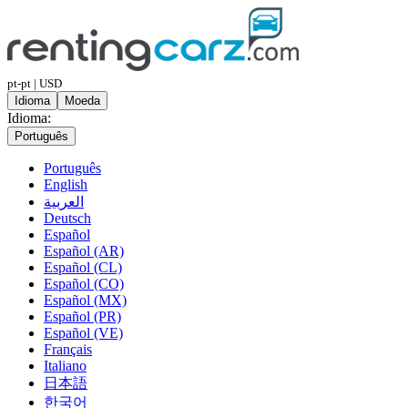
pt-pt | USD
Idioma
Moeda
Idioma:
Português
Português
English
العربية
Deutsch
Español
Español (AR)
Español (CL)
Español (CO)
Español (MX)
Español (PR)
Español (VE)
Français
Italiano
日本語
한국어