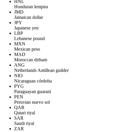
HNL
Honduran lempira
JMD
Jamaican dollar
JPY
Japanese yen
LBP
Lebanese pound
MXN
Mexican peso
MAD
Moroccan dirham
ANG
Netherlands Antillean guilder
NIO
Nicaraguan córdoba
PYG
Paraguayan guaraní
PEN
Peruvian nuevo sol
QAR
Qatari riyal
SAR
Saudi riyal
ZAR