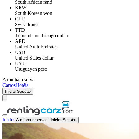
South African rand
KRW
South Korean won
CHF
Swiss franc
TTD
Trinidad and Tobago dollar
AED
United Arab Emirates
USD
United States dollar
UYU
Uruguayan peso
A minha reserva
Carros
Hotéis
Iniciar Sessão
Início
A minha reserva
Iniciar Sessão