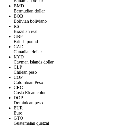
Bahamian dollar
BMD
Bermudian dollar
BOB
Bolivian boliviano
R$
Brazilian real
GBP
British pound
CAD
Canadian dollar
KYD
Cayman Islands dollar
CLP
Chilean peso
COP
Colombian Peso
CRC
Costa Rican colón
DOP
Dominican peso
EUR
Euro
GTQ
Guatemalan quetzal