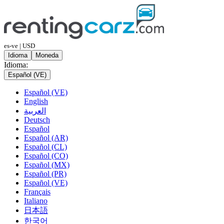
es-ve | USD
Idioma
Moneda
Idioma:
Español (VE)
Español (VE)
English
العربية
Deutsch
Español
Español (AR)
Español (CL)
Español (CO)
Español (MX)
Español (PR)
Español (VE)
Français
Italiano
日本語
한국어