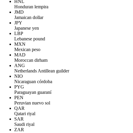
HNL
Honduran lempira
JMD
Jamaican dollar
JPY
Japanese yen
LBP
Lebanese pound
MXN
Mexican peso
MAD
Moroccan dirham
ANG
Netherlands Antillean guilder
NIO
Nicaraguan córdoba
PYG
Paraguayan guaraní
PEN
Peruvian nuevo sol
QAR
Qatari riyal
SAR
Saudi riyal
ZAR