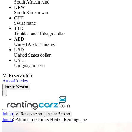
South African rand
KRW
South Korean won
CHF
Swiss franc
TTD
Trinidad and Tobago dollar
AED
United Arab Emirates
USD
United States dollar
UYU
Uruguayan peso
Mi Reservación
Autos
Hoteles
Iniciar Sesión
Inicio
Mi Reservación
Iniciar Sesión
Inicio
>
Alquiler de carros Hertz | RentingCarz