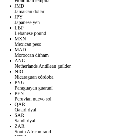
Honduran lempira
JMD
Jamaican dollar
JPY
Japanese yen
LBP
Lebanese pound
MXN
Mexican peso
MAD
Moroccan dirham
ANG
Netherlands Antillean guilder
NIO
Nicaraguan córdoba
PYG
Paraguayan guaraní
PEN
Peruvian nuevo sol
QAR
Qatari riyal
SAR
Saudi riyal
ZAR
South African rand