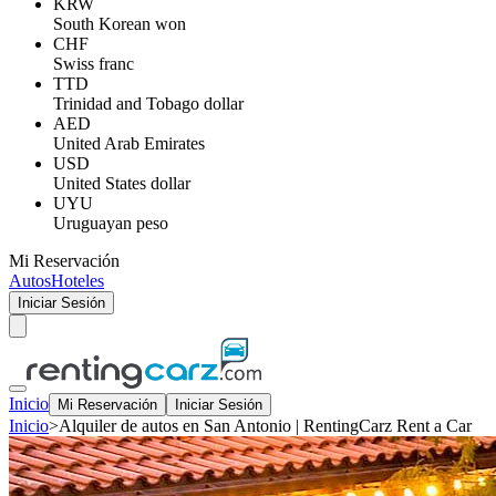
KRW
South Korean won
CHF
Swiss franc
TTD
Trinidad and Tobago dollar
AED
United Arab Emirates
USD
United States dollar
UYU
Uruguayan peso
Mi Reservación
Autos
Hoteles
Iniciar Sesión
Inicio
Mi Reservación
Iniciar Sesión
Inicio
>
Alquiler de autos en San Antonio | RentingCarz Rent a Car