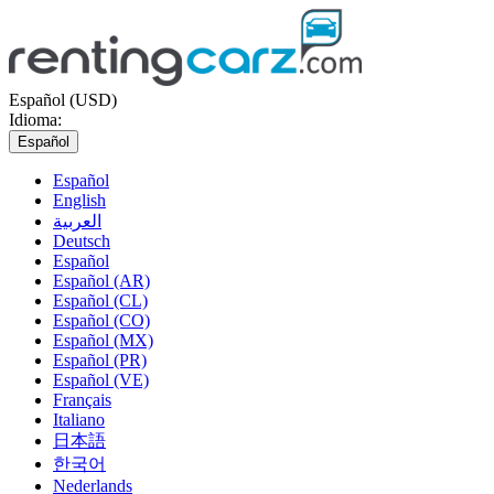
Español (USD)
Idioma:
Español
Español
English
العربية
Deutsch
Español
Español (AR)
Español (CL)
Español (CO)
Español (MX)
Español (PR)
Español (VE)
Français
Italiano
日本語
한국어
Nederlands