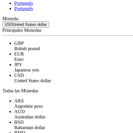
Portugués
Português
Moneda:
USD
United States dollar
Principales Monedas
GBP
British pound
EUR
Euro
JPY
Japanese yen
USD
United States dollar
Todas las Monedas
ARS
Argentine peso
AUD
Australian dollar
BSD
Bahamian dollar
BMD