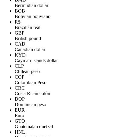
Bermudian dollar
BOB
Bolivian boliviano
R$
Brazilian real
GBP
British pound
CAD
Canadian dollar
KYD
Cayman Islands dollar
CLP
Chilean peso
COP
Colombian Peso
CRC
Costa Rican colón
DOP
Dominican peso
EUR
Euro
GTQ
Guatemalan quetzal
HNL