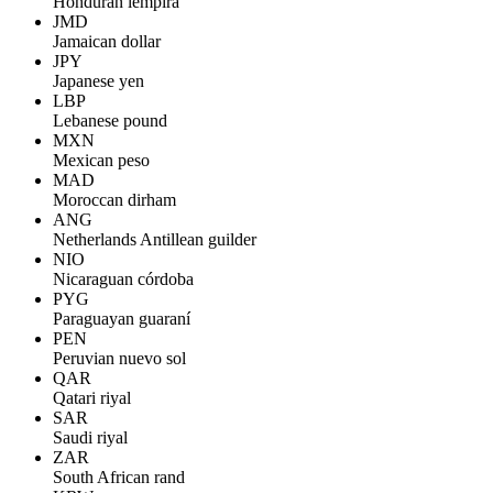
Honduran lempira
JMD
Jamaican dollar
JPY
Japanese yen
LBP
Lebanese pound
MXN
Mexican peso
MAD
Moroccan dirham
ANG
Netherlands Antillean guilder
NIO
Nicaraguan córdoba
PYG
Paraguayan guaraní
PEN
Peruvian nuevo sol
QAR
Qatari riyal
SAR
Saudi riyal
ZAR
South African rand