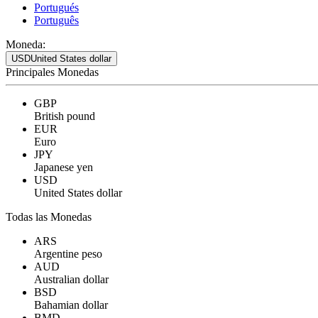
Portugués
Português
Moneda:
USD
United States dollar
Principales Monedas
GBP
British pound
EUR
Euro
JPY
Japanese yen
USD
United States dollar
Todas las Monedas
ARS
Argentine peso
AUD
Australian dollar
BSD
Bahamian dollar
BMD