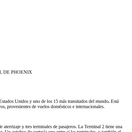
L DE PHOENIX
 Estados Unidos y uno de los 15 más transitados del mundo
.
Está
eros, provenientes de vuelos domésticos e internacionales.
 aterrizaje y tres terminales de pasajeros. La Terminal 2 tiene una
e. Un autobus de cortesía une entre si las terminales, y también el