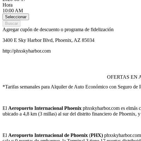
Hora
10:00 AM
Seleccionar
Buscar
Agregar cupón de descuento o programa de fidelización
3400 E Sky Harbor Blvd, Phoenix, AZ 85034
http://phxskyharbor.com
OFERTAS EN 
*Tarifas semanales para Alquiler de Auto Económico con Seguro de 
El
Aeropuerto Internacional
Phoenix
phxskyharbor.com es elmás co
ubicado a 4,8 km (3 millas) al sur del distrito financiero de Phoenix, 
El
Aeropuerto Internacional de Phoenix
(
PHX)
phxskyharbor.com ti
sala y 9 puertas de embarque, la Terminal 3 tiene 17 puertas distribuid