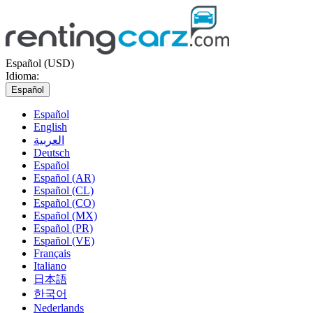
Español (USD)
Idioma:
Español
Español
English
العربية
Deutsch
Español
Español (AR)
Español (CL)
Español (CO)
Español (MX)
Español (PR)
Español (VE)
Français
Italiano
日本語
한국어
Nederlands