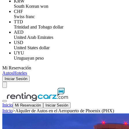
KRW
South Korean won
CHF
Swiss franc
TTD
Trinidad and Tobago dollar
AED
United Arab Emirates
USD
United States dollar
UYU
Uruguayan peso
Mi Reservación
Autos
Hoteles
Iniciar Sesión
Inicio
Mi Reservación
Iniciar Sesión
Inicio
>
Alquiler de Autos en el Aeropuerto de Phoenix (PHX)