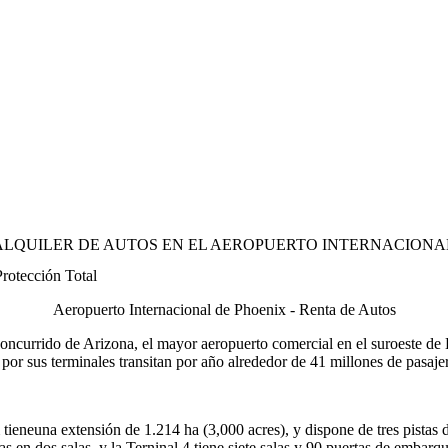
ALQUILER DE AUTOS EN EL AEROPUERTO INTERNACIONA
Protección Total
Aeropuerto Internacional de Phoenix - Renta de Autos
ncurrido de Arizona, el mayor aeropuerto comercial en el suroeste de
y por sus terminales transitan por año alrededor de 41 millones de pasaj
eneuna extensión de 1.214 ha (3,000 acres), y dispone de tres pistas de
as en dos salas, y la Terninal 4 tiene siete salas y 90 puertas de embarqu