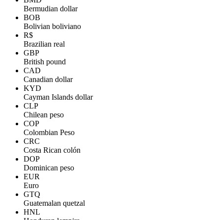
Bermudian dollar
BOB
Bolivian boliviano
R$
Brazilian real
GBP
British pound
CAD
Canadian dollar
KYD
Cayman Islands dollar
CLP
Chilean peso
COP
Colombian Peso
CRC
Costa Rican colón
DOP
Dominican peso
EUR
Euro
GTQ
Guatemalan quetzal
HNL